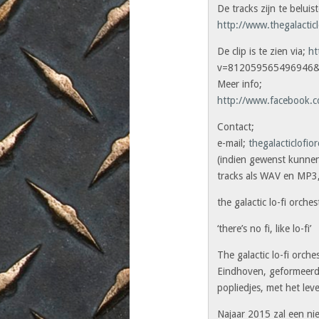
De tracks zijn te belui
http://www.thegalactic
De clip is te zien via;
ht
v=812059565496946&
Meer info;
http://www.facebook.c
Contact;
e-mail;
thegalacticlofi
(indien gewenst kunnen
tracks als WAV en MP3, 
the galactic lo-fi orche
‘there’s no fi, like lo-fi’
The galactic lo-fi orch
Eindhoven, geformeerd
popliedjes, met het leve
Najaar 2015 zal een ni