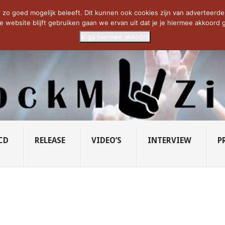
CIETY...
PRIDE OF LIONS – U...
SAVATAGE KOMT TERUG IN 0...
C
zo goed mogelijk beleeft. Dit kunnen ook cookies zijn van adverteerders 
e website blijft gebruiken gaan we ervan uit dat je je hiermee akkoord g
Ik ga hiermee akkoord
CD
RELEASE
VIDEO’S
INTERVIEW
P