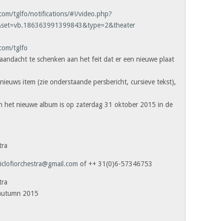
om/tglfo/notifications/#!/video.php?
set=vb.186363991399843&type=2&theater
com/tglfo
aandacht te schenken aan het feit dat er een nieuwe plaat
nieuws item (zie onderstaande persbericht, cursieve tekst),
n het nieuwe album is op zaterdag 31 oktober 2015 in de
tra
ticlofiorchestra@gmail.com
of ++ 31(0)6-57346753
tra
autumn 2015