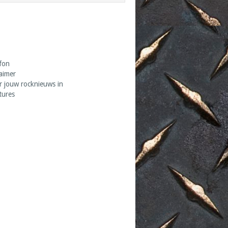
fon
laimer
r jouw rocknieuws in
tures