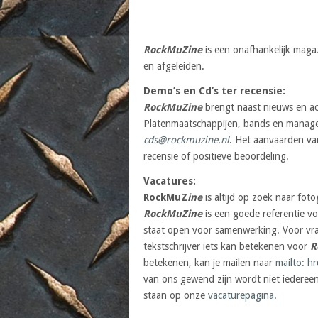
RockMuZine
is een onafhankelijk magaz
en afgeleiden.
Demo’s en Cd’s ter recensie:
RockMuZine
brengt naast nieuws en act
Platenmaatschappijen, bands en manage
cds@rockmuzine.nl
. Het aanvaarden va
recensie of positieve beoordeling.
Vacatures:
RockMuZ
ine
is altijd op zoek naar foto
RockMuZine
is een goede referentie voo
staat open voor samenwerking. Voor vrag
tekstschrijver iets kan betekenen voor
R
betekenen, kan je mailen naar
mailto: h
van ons gewend zijn wordt niet iederee
staan op onze
vacaturepagina
.