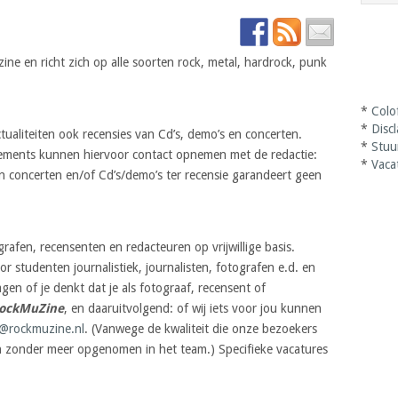
ine en richt zich op alle soorten rock, metal, hardrock, punk
*
Colo
*
Disc
ualiteiten ook recensies van Cd’s, demo’s en concerten.
*
Stuu
ments kunnen hiervoor contact opnemen met de redactie:
*
Vaca
n concerten en/of Cd’s/demo’s ter recensie garandeert geen
grafen, recensenten en redacteuren op vrijwillige basis.
r studenten journalistiek, journalisten, fotografen e.d. en
en of je denkt dat je als fotograaf, recensent of
ockMuZine
, en daaruitvolgend: of wij iets voor jou kunnen
r@rockmuzine.nl
. (Vanwege de kwaliteit die onze bezoekers
n zonder meer opgenomen in het team.) Specifieke vacatures