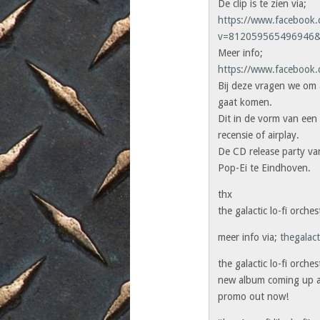
De clip is te zien via;
https://www.facebook.c
v=812059565496946&
Meer info;
https://www.facebook.
Bij deze vragen we om 
gaat komen.
Dit in de vorm van een 
recensie of airplay.
De CD release party va
Pop-Ei te Eindhoven.
thx
the galactic lo-fi orches
meer info via;
thegalac
the galactic lo-fi orches
new album coming up 
promo out now!