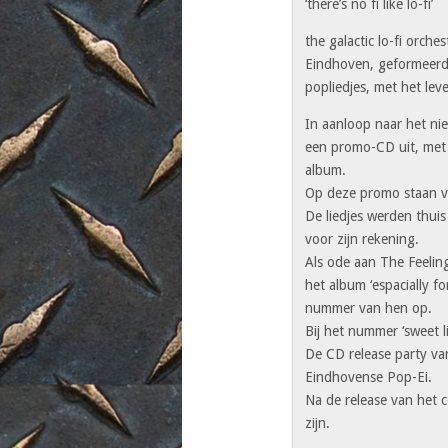
‘there’s no fi like lo-fi’
the galactic lo-fi orche
Eindhoven, geformeerd
popliedjes, met het leve
In aanloop naar het nie
een promo-CD uit, met d
album.
Op deze promo staan v
De liedjes werden thui
voor zijn rekening.
Als ode aan The Feeling
het album ‘espacially f
nummer van hen op.
Bij het nummer ‘sweet li
De CD release party va
Eindhovense Pop-Ei.
Na de release van het 
zijn.