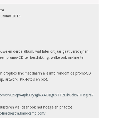
tra
autumn 2015
uwe en derde album, wat later dit jaar gaat verschijnen,
en promo-CD ter beschikking, welke ook on-line te
een dropbox link met daarin alle info rondom de promoCD
ip, artwork, PR-foto’s en bio).
.com/sh/25epv4ipb33ysgb/AADBguxTT2iUh0chsYHHegira?
eluisteren via (daar ook het hoesje en pr foto)
lofiorchestra.bandcamp.com/