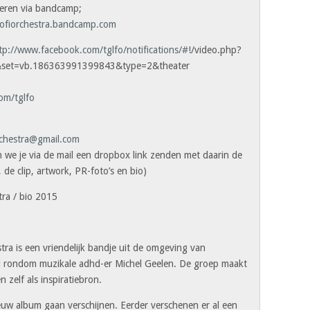
steren via bandcamp;
lofiorchestra.bandcamp.com
tp://www.facebook.com/tglfo/notifications/#
!/video.php?
set=vb.186363991399843&type=2&theater
om/tglfo
orchestra@gmail.com
 we je via de mail een dropbox link zenden met daarin de
de clip, artwork, PR-foto’s en bio)
stra / bio 2015
estra is een vriendelijk bandje uit de omgeving van
 rondom muzikale adhd-er Michel Geelen. De groep maakt
n zelf als inspiratiebron.
euw album gaan verschijnen. Eerder verschenen er al een