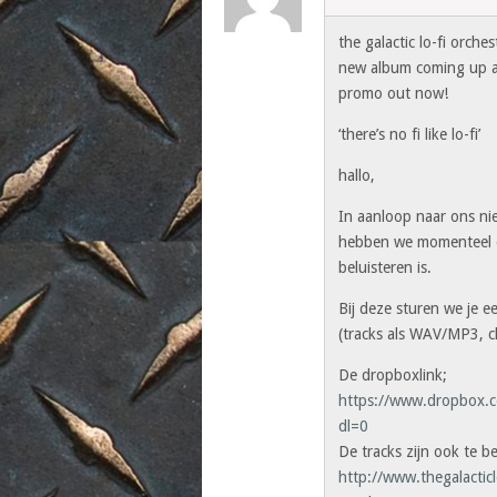
the galactic lo-fi orches
new album coming up 
promo out now!
‘there’s no fi like lo-fi’
hallo,
In aanloop naar ons nie
hebben we momenteel e
beluisteren is.
Bij deze sturen we je 
(tracks als WAV/MP3, cl
De dropboxlink;
https://www.dropbox
dl=0
De tracks zijn ook te b
http://www.thegalactic