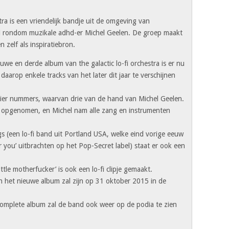
stra is een vriendelijk bandje uit de omgeving van
 rondom muzikale adhd-er Michel Geelen. De groep maakt
n zelf als inspiratiebron.
uwe en derde album van the galactic lo-fi orchestra is er nu
aarop enkele tracks van het later dit jaar te verschijnen
ier nummers, waarvan drie van de hand van Michel Geelen.
s opgenomen, en Michel nam alle zang en instrumenten
s (een lo-fi band uit Portland USA, welke eind vorige eeuw
or you’ uitbrachten op het Pop-Secret label) staat er ook een
ttle motherfucker’ is ook een lo-fi clipje gemaakt.
n het nieuwe album zal zijn op 31 oktober 2015 in de
complete album zal de band ook weer op de podia te zien