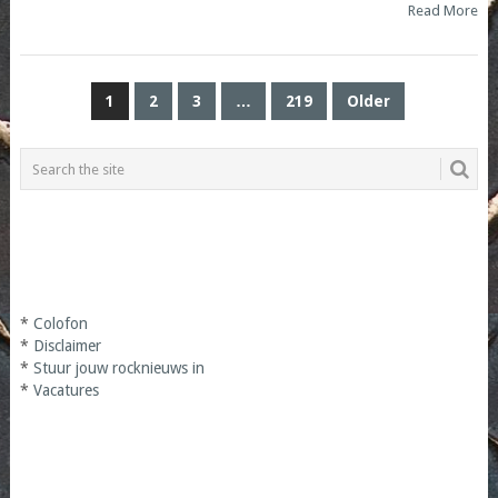
Read More
POSTS
1
2
3
…
219
Older
PAGINATION
*
Colofon
*
Disclaimer
*
Stuur jouw rocknieuws in
*
Vacatures