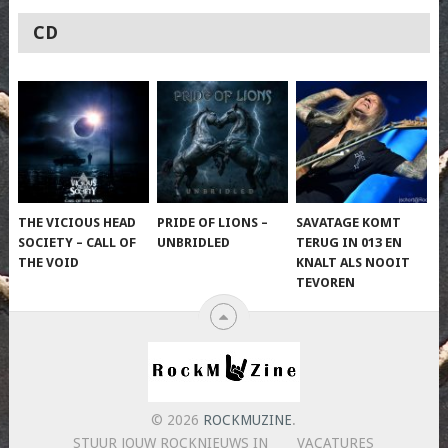
CD
THE VICIOUS HEAD
PRIDE OF LIONS –
SAVATAGE KOMT
SOCIETY – CALL OF
UNBRIDLED
TERUG IN 013 EN
THE VOID
KNALT ALS NOOIT
TEVOREN
© 2026
ROCKMUZINE
.
STUUR JOUW ROCKNIEUWS IN
VACATURES