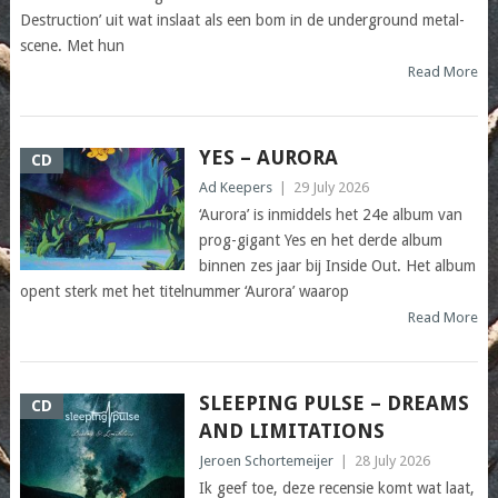
Destruction’ uit wat inslaat als een bom in de underground metal-
scene. Met hun
Read More
YES – AURORA
CD
Ad Keepers
|
29 July 2026
‘Aurora’ is inmiddels het 24e album van
prog-gigant Yes en het derde album
binnen zes jaar bij Inside Out. Het album
opent sterk met het titelnummer ‘Aurora’ waarop
Read More
SLEEPING PULSE – DREAMS
CD
AND LIMITATIONS
Jeroen Schortemeijer
|
28 July 2026
Ik geef toe, deze recensie komt wat laat,