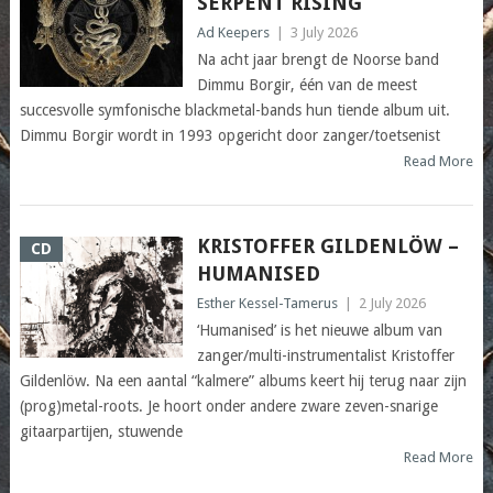
SERPENT RISING
Ad Keepers
|
3 July 2026
Na acht jaar brengt de Noorse band
Dimmu Borgir, één van de meest
succesvolle symfonische blackmetal-bands hun tiende album uit.
Dimmu Borgir wordt in 1993 opgericht door zanger/toetsenist
Read More
KRISTOFFER GILDENLÖW –
CD
HUMANISED
Esther Kessel-Tamerus
|
2 July 2026
‘Humanised’ is het nieuwe album van
zanger/multi-instrumentalist Kristoffer
Gildenlöw. Na een aantal “kalmere” albums keert hij terug naar zijn
(prog)metal-roots. Je hoort onder andere zware zeven-snarige
gitaarpartijen, stuwende
Read More