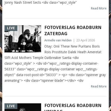
Jonny Nash Street Sects <div class="wpcr_style"
Read More
FOTOVERSLAG ROADBURN
LIVE
ZATERDAG
Armelle van Helden
|
23 April 2026
Otay: Onii These New Puritans Boris
Rois Prostitute Dalek Heath Ameretat
Slift Acid Mothers Temple Oatbreaker Saetia <div
class="wpcr_style" > <div id="wpcr__ratings-display-container-
56333" class="wpcr__ratings-display-container wpcr__ratings-
object" data-root-post-id="56333" > <p> <div class="ispinner gray
animating"> <div class="ispinner-blade"></div> <div
Read More
FOTOVERSLAG ROADBURN
LIVE