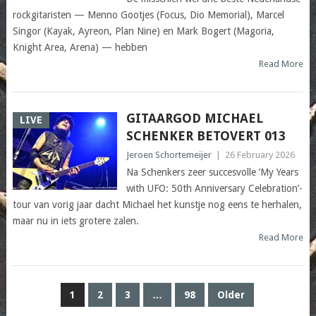
rockgitaristen — Menno Gootjes (Focus, Dio Memorial), Marcel
Singor (Kayak, Ayreon, Plan Nine) en Mark Bogert (Magoria,
Knight Area, Arena) — hebben
Read More
GITAARGOD MICHAEL
LIVE
SCHENKER BETOVERT 013
Jeroen Schortemeijer
|
26 February 2026
Na Schenkers zeer succesvolle ‘My Years
with UFO: 50th Anniversary Celebration’-
tour van vorig jaar dacht Michael het kunstje nog eens te herhalen,
maar nu in iets grotere zalen.
Read More
POSTS
1
2
3
…
98
Older