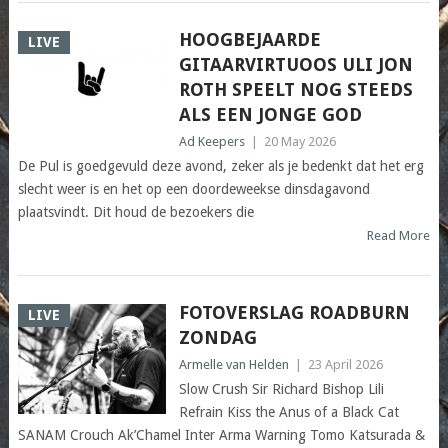
HOOGBEJAARDE
LIVE
GITAARVIRTUOOS ULI JON
ROTH SPEELT NOG STEEDS
ALS EEN JONGE GOD
Ad Keepers
|
20 May 2026
De Pul is goedgevuld deze avond, zeker als je bedenkt dat het erg
slecht weer is en het op een doordeweekse dinsdagavond
plaatsvindt. Dit houd de bezoekers die
Read More
FOTOVERSLAG ROADBURN
LIVE
ZONDAG
Armelle van Helden
|
23 April 2026
Slow Crush Sir Richard Bishop Lili
Refrain Kiss the Anus of a Black Cat
SANAM Crouch Ak’Chamel Inter Arma Warning Tomo Katsurada &