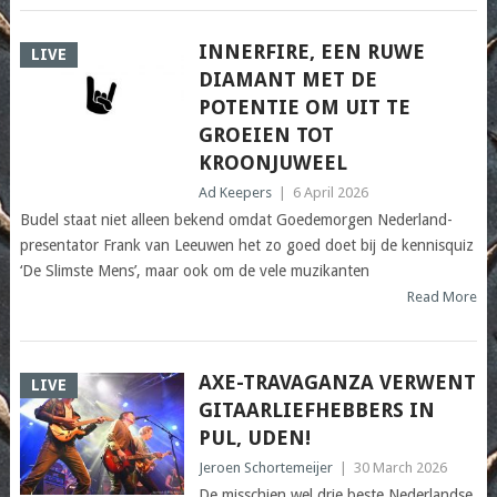
INNERFIRE, EEN RUWE
LIVE
DIAMANT MET DE
POTENTIE OM UIT TE
GROEIEN TOT
KROONJUWEEL
Ad Keepers
|
6 April 2026
Budel staat niet alleen bekend omdat Goedemorgen Nederland-
presentator Frank van Leeuwen het zo goed doet bij de kennisquiz
‘De Slimste Mens’, maar ook om de vele muzikanten
Read More
AXE-TRAVAGANZA VERWENT
LIVE
GITAARLIEFHEBBERS IN
PUL, UDEN!
Jeroen Schortemeijer
|
30 March 2026
De misschien wel drie beste Nederlandse