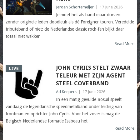
Jeroen Schortemeijer
|
17 June 2026
Je moet het als band maar durven:
zonder originele leden doodleuk als dé Foreigner touren. Veredelde
tributeband of niet; de Nederlandse classic rock-fan blijkt daar
totaal niet wakker
Read More
JOHN CYRIIS STELT ZWAAR
LIVE
TELEUR MET ZIJN AGENT
STEEL COVERBAND
Ad Keepers
|
17 June 2026
In een matig gevulde Bosuil speelt
vandaag de legendarische speedmetalband onder leiding van
frontman en oprichter John Cyriis. Voor het zover is mag de
Belgisch-Nederlandse formatie Isabeau het
Read More