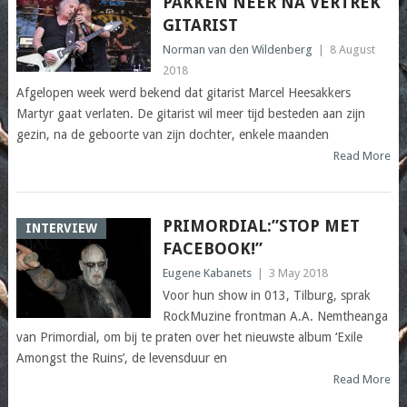
PAKKEN NEER NA VERTREK
GITARIST
Norman van den Wildenberg
|
8 August
2018
Afgelopen week werd bekend dat gitarist Marcel Heesakkers
Martyr gaat verlaten. De gitarist wil meer tijd besteden aan zijn
gezin, na de geboorte van zijn dochter, enkele maanden
Read More
PRIMORDIAL:”STOP MET
INTERVIEW
FACEBOOK!”
Eugene Kabanets
|
3 May 2018
Voor hun show in 013, Tilburg, sprak
RockMuzine frontman A.A. Nemtheanga
van Primordial, om bij te praten over het nieuwste album ‘Exile
Amongst the Ruins’, de levensduur en
Read More