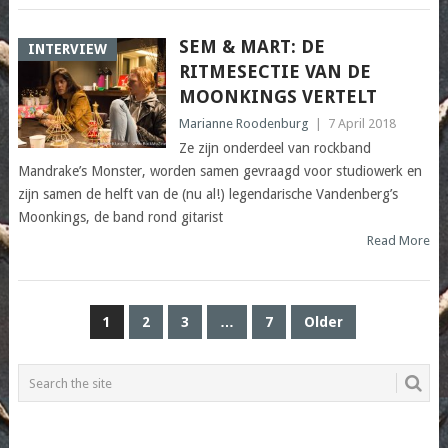
SEM & MART: DE
INTERVIEW
RITMESECTIE VAN DE
MOONKINGS VERTELT
Marianne Roodenburg
|
7 April 2018
Ze zijn onderdeel van rockband
Mandrake’s Monster, worden samen gevraagd voor studiowerk en
zijn samen de helft van de (nu al!) legendarische Vandenberg’s
Moonkings, de band rond gitarist
Read More
POSTS
1
2
3
…
7
Older
PAGINATION