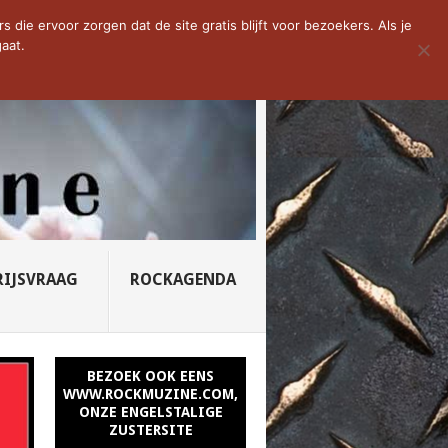
D VAN DE WEEK: SLEEPING...
die ervoor zorgen dat de site gratis blijft voor bezoekers. Als je
aat.
RIJSVRAAG
ROCKAGENDA
BEZOEK OOK EENS
WWW.ROCKMUZINE.COM,
ONZE ENGELSTALIGE
ZUSTERSITE