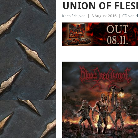
UNION OF FLE
Kees Schijven
|
8 August 2016
|
CD van 