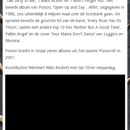
‘Talk Dirty to Me’, ‘I Want Action’ en ‘I Won’t Forget You’. Het
tweede album van Poison, ‘Open Up and Say…Ahh!’, uitgegeven in
1988, zou uiteindelijk 8 miljoen maal over de toonbank gaan. De
opname bevatte de grootste hit van de band, ‘Every Rose Has Its
Thorn’, samen met andere top 10 hits ‘Nothin’ But A Good Time’,
‘Fallen Angel’ en de cover ‘Your Mama Don’t Dance’ van Loggins en
Messina.
Poison bracht in totaal zeven albums uit, het laatste ‘Poison’d!’ in
2007.
RockMuZine feliciteert Rikki Rockett met zijn 55ste verjaardag.