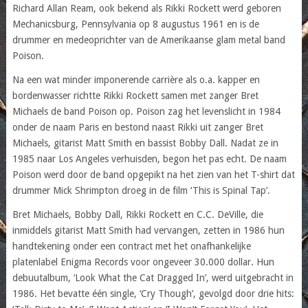
Richard Allan Ream, ook bekend als Rikki Rockett werd geboren
Mechanicsburg, Pennsylvania op 8 augustus 1961 en is de
drummer en medeoprichter van de Amerikaanse glam metal band
Poison.
Na een wat minder imponerende carrière als o.a. kapper en
bordenwasser richtte Rikki Rockett samen met zanger Bret
Michaels de band Poison op. Poison zag het levenslicht in 1984
onder de naam Paris en bestond naast Rikki uit zanger Bret
Michaels, gitarist Matt Smith en bassist Bobby Dall. Nadat ze in
1985 naar Los Angeles verhuisden, begon het pas echt. De naam
Poison werd door de band opgepikt na het zien van het T-shirt dat
drummer Mick Shrimpton droeg in de film ‘This is Spinal Tap’.
Bret Michaels, Bobby Dall, Rikki Rockett en C.C. DeVille, die
inmiddels gitarist Matt Smith had vervangen, zetten in 1986 hun
handtekening onder een contract met het onafhankelijke
platenlabel Enigma Records voor ongeveer 30.000 dollar. Hun
debuutalbum, ‘Look What the Cat Dragged In’, werd uitgebracht in
1986. Het bevatte één single, ‘Cry Though’, gevolgd door drie hits: