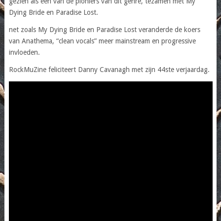
gezien als een van de pioniers van dit genre, tezamen met My
Dying Bride en Paradise Lost.
net zoals My Dying Bride en Paradise Lost veranderde de koers
van Anathema, “clean vocals” meer mainstream en progressive
invloeden.
RockMuZine feliciteert Danny Cavanagh met zijn 44ste verjaardag.