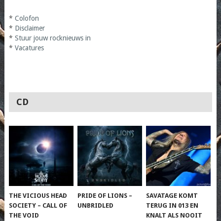
*
Colofon
*
Disclaimer
*
Stuur jouw rocknieuws in
*
Vacatures
CD
THE VICIOUS HEAD
PRIDE OF LIONS –
SAVATAGE KOMT
SOCIETY – CALL OF
UNBRIDLED
TERUG IN 013 EN
THE VOID
KNALT ALS NOOIT