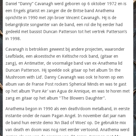
Daniel “Danny” Cavanagh werd geboren op 6 oktober 1972 en is
een Engels gitarist en zanger die de Britse band Anathema
oprichtte in 1990 met zijn broer Vincent Cavanagh. Hij is de
belangrijkste songwriter van de band, een rol die hij eerder had
gedeeld met bassist Duncan Patterson tot het vertrek Patterson’s
in 1998.
Cavanagh is betrokken geweest bij andere projecten, waaronder
Leafblade, een akoestische en Keltische rock band, (gitaar en
zang), en Antimatter, de voormalige band van ex-Anathema lid
Duncan Patterson. Hij speelde ook gitaar op het album ‘In the
Mushroom with Lid’. Danny Cavanagh was ook te horen op een
album van de Franse Post rockers Spherical Minds en was te gast
op het album ‘Pure Air’ van Agua de Annique, en was te horen met
zang en gitaar op het album “The Blowers Daughter”.
Anathema begon in 1990 als een death/doom metalband, in eerste
instantie onder de naam Pagan Angel. In november dat jaar nam
de band hun eerste demo ‘An Iliad of Woes’ op. De gebruikte mix
van death en doom was nog niet eerder vertoond. Anathema werd