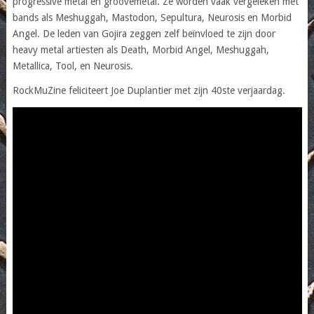
progressive metal en groovemetal. Ze worden vaak vergeleken met
bands als Meshuggah, Mastodon, Sepultura, Neurosis en Morbid
Angel. De leden van Gojira zeggen zelf beïnvloed te zijn door
heavy metal artiesten als Death, Morbid Angel, Meshuggah,
Metallica, Tool, en Neurosis.
RockMuZine feliciteert Joe Duplantier met zijn 40ste verjaardag.