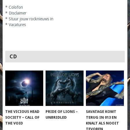
*
Colofon
*
Disclaimer
*
Stuur jouw rocknieuws in
*
Vacatures
CD
THE VICIOUS HEAD
PRIDE OF LIONS –
SAVATAGE KOMT
SOCIETY – CALL OF
UNBRIDLED
TERUG IN 013 EN
THE VOID
KNALT ALS NOOIT
TEVOREN