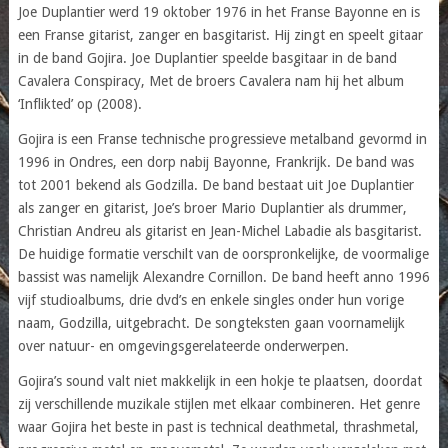
Joe Duplantier werd 19 oktober 1976 in het Franse Bayonne en is
een Franse gitarist, zanger en basgitarist. Hij zingt en speelt gitaar
in de band Gojira. Joe Duplantier speelde basgitaar in de band
Cavalera Conspiracy, Met de broers Cavalera nam hij het album
‘Inflikted’ op (2008).
Gojira is een Franse technische progressieve metalband gevormd in
1996 in Ondres, een dorp nabij Bayonne, Frankrijk. De band was
tot 2001 bekend als Godzilla. De band bestaat uit Joe Duplantier
als zanger en gitarist, Joe’s broer Mario Duplantier als drummer,
Christian Andreu als gitarist en Jean-Michel Labadie als basgitarist.
De huidige formatie verschilt van de oorspronkelijke, de voormalige
bassist was namelijk Alexandre Cornillon. De band heeft anno 1996
vijf studioalbums, drie dvd’s en enkele singles onder hun vorige
naam, Godzilla, uitgebracht. De songteksten gaan voornamelijk
over natuur- en omgevingsgerelateerde onderwerpen.
Gojira’s sound valt niet makkelijk in een hokje te plaatsen, doordat
zij verschillende muzikale stijlen met elkaar combineren. Het genre
waar Gojira het beste in past is technical deathmetal, thrashmetal,