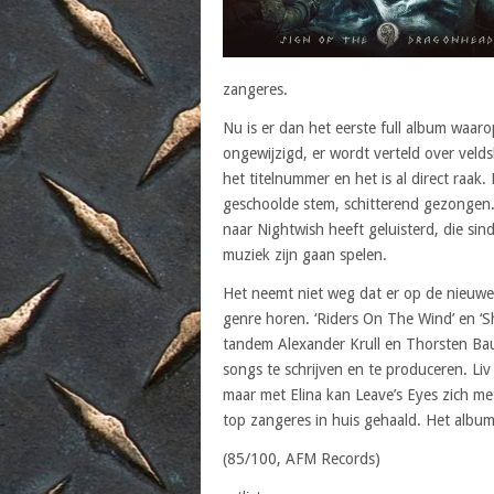
zangeres.
Nu is er dan het eerste full album waaro
ongewijzigd, er wordt verteld over veld
het titelnummer en het is al direct raak.
geschoolde stem, schitterend gezongen.
naar Nightwish heeft geluisterd, die si
muziek zijn gaan spelen.
Het neemt niet weg dat er op de nieuwe 
genre horen. ‘Riders On The Wind’ en ‘Sh
tandem Alexander Krull en Thorsten Ba
songs te schrijven en te produceren. Liv 
maar met Elina kan Leave’s Eyes zich m
top zangeres in huis gehaald. Het album l
(85/100, AFM Records)