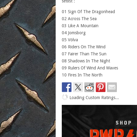
setlist :
01 Sign Of The Dragonhead
02 Across The Sea
03 Like A Mountain
04 Jomsborg
05 Völva
06 Riders On The Wind
07 Fairer Than The Sun
08 Shadows In The Night
09 Rulers Of Wind And Waves
10 Fires In The North
Loading Custom Ratings...