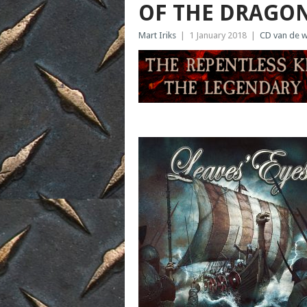
OF THE DRAGO
Mart Iriks
|
1 January 2018
|
CD van de 