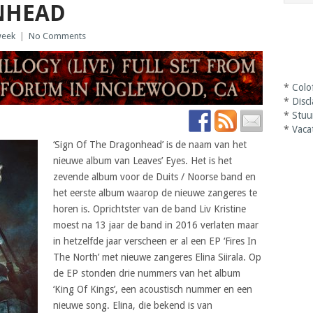
NHEAD
week
|
No Comments
*
Colo
*
Disc
*
Stuu
*
Vaca
‘Sign Of The Dragonhead’ is de naam van het
nieuwe album van Leaves’ Eyes. Het is het
zevende album voor de Duits / Noorse band en
het eerste album waarop de nieuwe zangeres te
horen is. Oprichtster van de band Liv Kristine
moest na 13 jaar de band in 2016 verlaten maar
in hetzelfde jaar verscheen er al een EP ‘Fires In
The North’ met nieuwe zangeres Elina Siirala. Op
de EP stonden drie nummers van het album
‘King Of Kings’, een acoustisch nummer en een
nieuwe song. Elina, die bekend is van