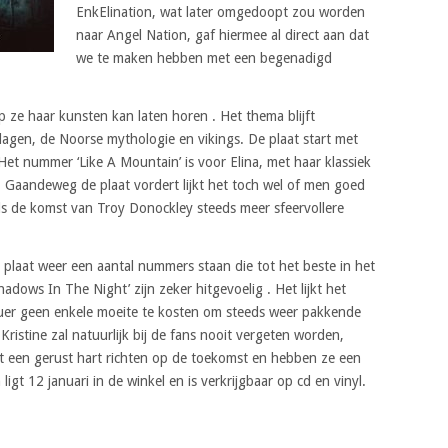
EnkElination, wat later omgedoopt zou worden
naar Angel Nation, gaf hiermee al direct aan dat
we te maken hebben met een begenadigd
p ze haar kunsten kan laten horen . Het thema blijft
slagen, de Noorse mythologie en vikings. De plaat start met
 Het nummer ‘Like A Mountain’ is voor Elina, met haar klassiek
 Gaandeweg de plaat vordert lijkt het toch wel of men goed
nds de komst van Troy Donockley steeds meer sfeervollere
plaat weer een aantal nummers staan die tot het beste in het
adows In The Night’ zijn zeker hitgevoelig . Het lijkt het
uer geen enkele moeite te kosten om steeds weer pakkende
Kristine zal natuurlijk bij de fans nooit vergeten worden,
et een gerust hart richten op de toekomst en hebben ze een
igt 12 januari in de winkel en is verkrijgbaar op cd en vinyl.