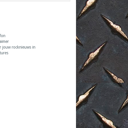
fon
laimer
r jouw rocknieuws in
tures