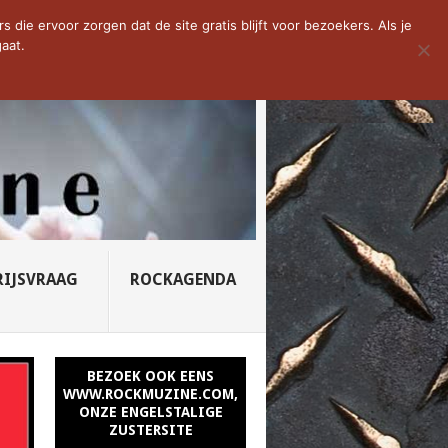
D VAN DE WEEK: SLEEPING...
die ervoor zorgen dat de site gratis blijft voor bezoekers. Als je
aat.
RIJSVRAAG
ROCKAGENDA
BEZOEK OOK EENS
WWW.ROCKMUZINE.COM,
ONZE ENGELSTALIGE
ZUSTERSITE