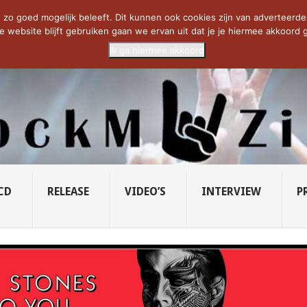
CIETY...
PRIDE OF LIONS – U...
SAVATAGE KOMT TERUG IN 0...
C
zo goed mogelijk beleeft. Dit kunnen ook cookies zijn van adverteerders 
e website blijft gebruiken gaan we ervan uit dat je je hiermee akkoord g
Ik ga hiermee akkoord
CD
RELEASE
VIDEO’S
INTERVIEW
P