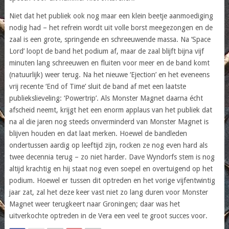
Niet dat het publiek ook nog maar een klein beetje aanmoediging
nodig had – het refrein wordt uit volle borst meegezongen en de
zaal is een grote, springende en schreeuwende massa. Na ‘Space
Lord’ loopt de band het podium af, maar de zaal blijft bijna vijf
minuten lang schreeuwen en fluiten voor meer en de band komt
(natuurlijk) weer terug. Na het nieuwe ‘Ejection’ en het eveneens
vrij recente ‘End of Time’ sluit de band af met een laatste
publiekslieveling: ‘Powertrip’. Als Monster Magnet daarna écht
afscheid neemt, krijgt het een enorm applaus van het publiek dat
na al die jaren nog steeds onverminderd van Monster Magnet is
blijven houden en dat laat merken. Hoewel de bandleden
ondertussen aardig op leeftijd zijn, rocken ze nog even hard als
twee decennia terug – zo niet harder. Dave Wyndorfs stem is nog
altijd krachtig en hij staat nog even soepel en overtuigend op het
podium. Hoewel er tussen dit optreden en het vorige vijfentwintig
jaar zat, zal het deze keer vast niet zo lang duren voor Monster
Magnet weer terugkeert naar Groningen; daar was het
uitverkochte optreden in de Vera een veel te groot succes voor.