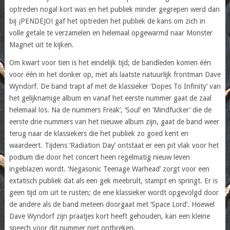
optreden nogal kort was en het publiek minder gegrepen werd dan
bij ¡PENDEJO! gaf het optreden het publiek de kans om zich in
volle getale te verzamelen en helemaal opgewarmd naar Monster
Magnet uit te kijken.
Om kwart voor tien is het eindelijk tijd; de bandleden komen één
voor één in het donker op, met als laatste natuurlijk frontman Dave
Wyndorf. De band trapt af met de klassieker ‘Dopes To Infinity’ van
het gelijknamige album en vanaf het eerste nummer gaat de zaal
helemaal los. Na de nummers Freak’, ‘Soul’ en ‘Mindfucker’ die de
eerste drie nummers van het nieuwe album zijn, gaat de band weer
terug naar de klassiekers die het publiek zo goed kent en
waardeert. Tijdens ‘Radiation Day’ ontstaat er een pit vlak voor het
podium die door het concert heen regelmatig nieuw leven
ingeblazen wordt. ‘Negasonic Teenage Warhead’ zorgt voor een
extatisch publiek dat als een gek meebrult, stampt en springt. Er is
geen tijd om uit te rusten; de ene klassieker wordt opgevolgd door
de andere als de band meteen doorgaat met ‘Space Lord’. Hoewel
Dave Wyndorf zijn praatjes kort heeft gehouden, kan een kleine
speech voor dit nummer niet ontbreken.