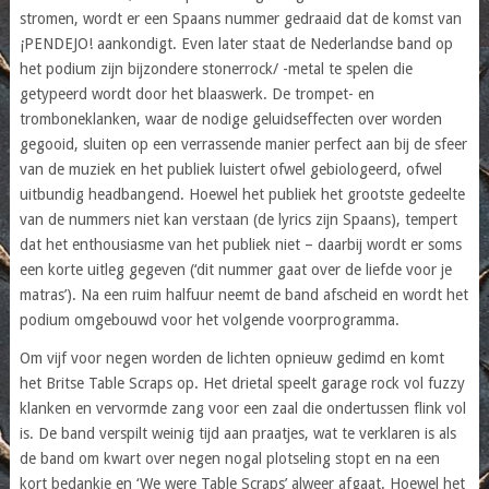
stromen, wordt er een Spaans nummer gedraaid dat de komst van
¡PENDEJO! aankondigt. Even later staat de Nederlandse band op
het podium zijn bijzondere stonerrock/ -metal te spelen die
getypeerd wordt door het blaaswerk. De trompet- en
tromboneklanken, waar de nodige geluidseffecten over worden
gegooid, sluiten op een verrassende manier perfect aan bij de sfeer
van de muziek en het publiek luistert ofwel gebiologeerd, ofwel
uitbundig headbangend. Hoewel het publiek het grootste gedeelte
van de nummers niet kan verstaan (de lyrics zijn Spaans), tempert
dat het enthousiasme van het publiek niet – daarbij wordt er soms
een korte uitleg gegeven (‘dit nummer gaat over de liefde voor je
matras’). Na een ruim halfuur neemt de band afscheid en wordt het
podium omgebouwd voor het volgende voorprogramma.
Om vijf voor negen worden de lichten opnieuw gedimd en komt
het Britse Table Scraps op. Het drietal speelt garage rock vol fuzzy
klanken en vervormde zang voor een zaal die ondertussen flink vol
is. De band verspilt weinig tijd aan praatjes, wat te verklaren is als
de band om kwart over negen nogal plotseling stopt en na een
kort bedankje en ‘We were Table Scraps’ alweer afgaat. Hoewel het