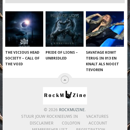
THE VICIOUS HEAD
PRIDE OF LIONS –
SAVATAGE KOMT
SOCIETY – CALL OF
UNBRIDLED
TERUG IN 013 EN
THE VOID
KNALT ALS NOOIT
TEVOREN
© 2026
ROCKMUZINE
.
STUUR JOUW ROCKNIEUWS IN
VACATURES
DISCLAIMER
COLOFON
ACCOUNT
MEMBERSHIP LIST
REGISTRATION