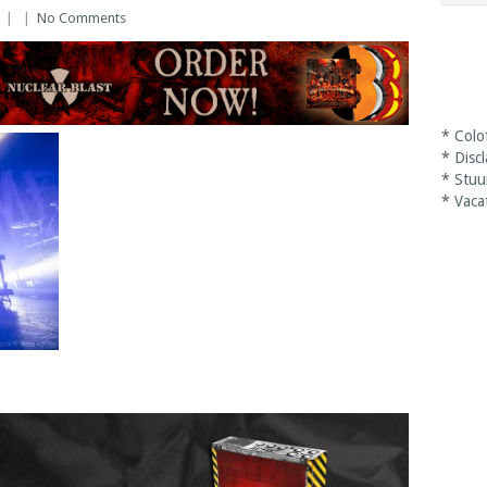
|
|
No Comments
*
Colo
*
Disc
*
Stuu
*
Vaca