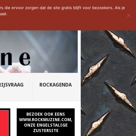
D VAN DE WEEK: SLEEPING...
die ervoor zorgen dat de site gratis blijft voor bezoekers. Als je
aat.
RIJSVRAAG
ROCKAGENDA
BEZOEK OOK EENS
WWW.ROCKMUZINE.COM,
ONZE ENGELSTALIGE
ZUSTERSITE