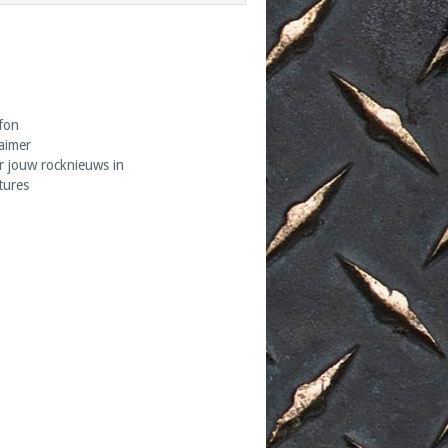
fon
laimer
r jouw rocknieuws in
tures