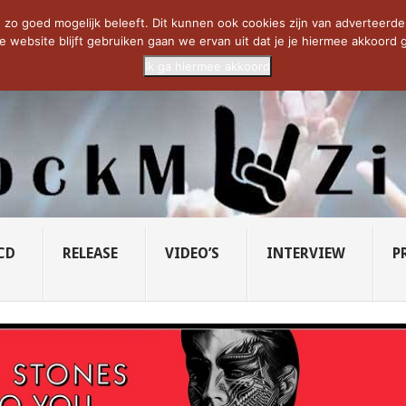
CIETY...
PRIDE OF LIONS – U...
SAVATAGE KOMT TERUG IN 0...
C
zo goed mogelijk beleeft. Dit kunnen ook cookies zijn van adverteerders 
e website blijft gebruiken gaan we ervan uit dat je je hiermee akkoord g
Ik ga hiermee akkoord
CD
RELEASE
VIDEO’S
INTERVIEW
P