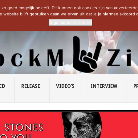
CIETY...
PRIDE OF LIONS – U...
SAVATAGE KOMT TERUG IN 0...
C
zo goed mogelijk beleeft. Dit kunnen ook cookies zijn van adverteerders 
e website blijft gebruiken gaan we ervan uit dat je je hiermee akkoord g
Ik ga hiermee akkoord
CD
RELEASE
VIDEO’S
INTERVIEW
P