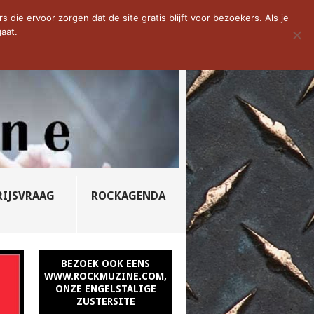
D VAN DE WEEK: SLEEPING...
die ervoor zorgen dat de site gratis blijft voor bezoekers. Als je
aat.
RIJSVRAAG
ROCKAGENDA
BEZOEK OOK EENS
WWW.ROCKMUZINE.COM,
ONZE ENGELSTALIGE
ZUSTERSITE