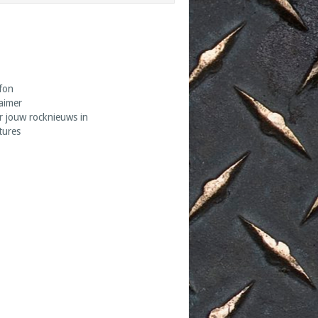
fon
laimer
r jouw rocknieuws in
tures