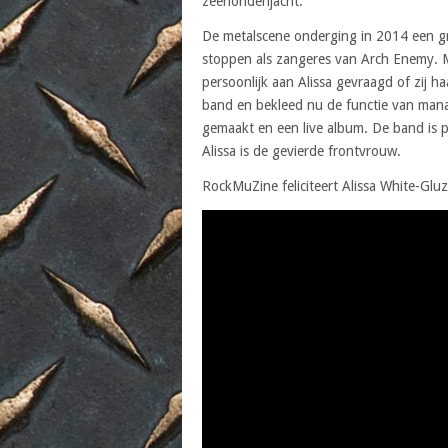
zeehondenjacht.
De metalscene onderging in 2014 een g
stoppen als zangeres van Arch Enemy. M
persoonlijk aan Alissa gevraagd of zij h
band en bekleed nu de functie van manag
gemaakt en een live album. De band is p
Alissa is de gevierde frontvrouw.
RockMuZine feliciteert Alissa White-Glu