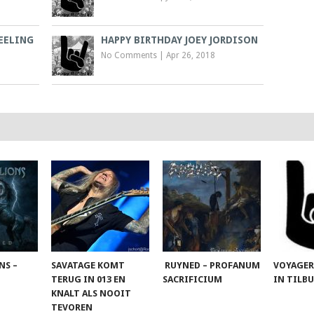
EELING
HAPPY BIRTHDAY JOEY JORDISON
No Comments
|
Apr 26, 2018
NS –
SAVATAGE KOMT
RUYNED – PROFANUM
VOYAGER
TERUG IN 013 EN
SACRIFICIUM
IN TILB
KNALT ALS NOOIT
TEVOREN