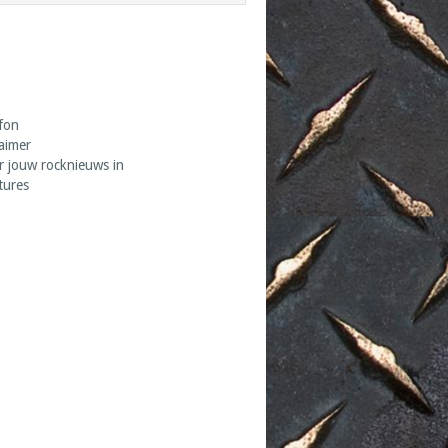
fon
laimer
r jouw rocknieuws in
tures