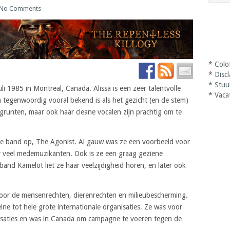
No Comments
*
Colo
*
Disc
*
Stuu
i 1985 in Montreal, Canada. Alissa is een zeer talentvolle
*
Vaca
 en tegenwoordig vooral bekend is als het gezicht (en de stem)
runten, maar ook haar cleane vocalen zijn prachtig om te
erste band op, The Agonist. Al gauw was ze een voorbeeld voor
or veel medemuzikanten. Ook is ze een graag geziene
 band Kamelot liet ze haar veelzijdigheid horen, en later ook
 voor de mensenrechten, dierenrechten en milieubescherming.
ne tot hele grote internationale organisaties. Ze was voor
isaties en was in Canada om campagne te voeren tegen de