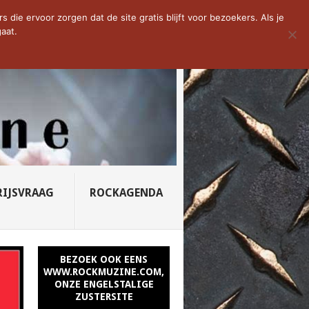
D VAN DE WEEK: SLEEPING...
die ervoor zorgen dat de site gratis blijft voor bezoekers. Als je
aat.
RIJSVRAAG
ROCKAGENDA
BEZOEK OOK EENS
WWW.ROCKMUZINE.COM,
ONZE ENGELSTALIGE
ZUSTERSITE