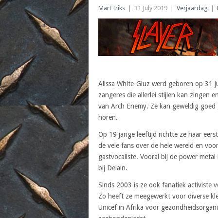
Mart Iriks
|
31 July 2019
|
Verjaardag
|
Alissa White-Gluz werd geboren op 31 jul
zangeres die allerlei stijlen kan zingen
van Arch Enemy. Ze kan geweldig goed g
horen.
Op 19 jarige leeftijd richtte ze haar e
de vele fans over de hele wereld en vo
gastvocaliste. Vooral bij de power metal
bij Delain.
Sinds 2003 is ze ook fanatiek activiste
Zo heeft ze meegewerkt voor diverse klei
Unicef in Afrika voor gezondheidsorgan