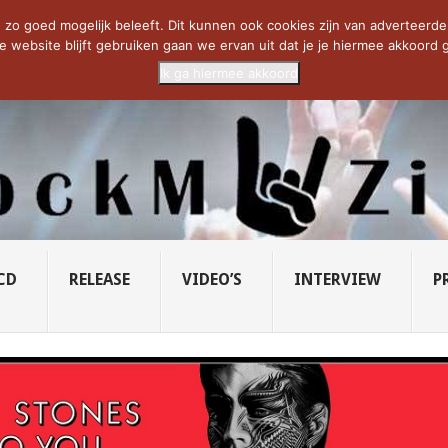
CIETY...
PRIDE OF LIONS – U...
SAVATAGE KOMT TERUG IN 0...
C
zo goed mogelijk beleeft. Dit kunnen ook cookies zijn van adverteerders 
e website blijft gebruiken gaan we ervan uit dat je je hiermee akkoord g
Ik ga hiermee akkoord
CD
RELEASE
VIDEO’S
INTERVIEW
P