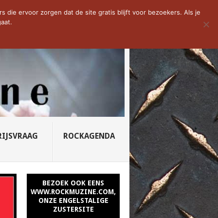
D VAN DE WEEK: SLEEPING...
die ervoor zorgen dat de site gratis blijft voor bezoekers. Als je
aat.
RIJSVRAAG
ROCKAGENDA
BEZOEK OOK EENS
WWW.ROCKMUZINE.COM,
ONZE ENGELSTALIGE
ZUSTERSITE