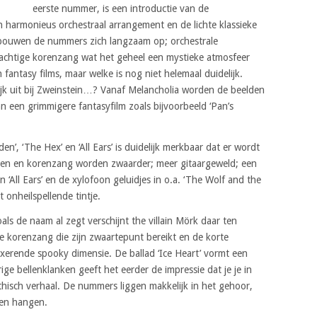
eerste nummer, is een introductie van de
harmonieus orchestraal arrangement en de lichte klassieke
 bouwen de nummers zich langzaam op; orchestrale
chtige korenzang wat het geheel een mystieke atmosfeer
an fantasy films, maar welke is nog niet helemaal duidelijk.
ijk uit bij Zweinstein…? Vanaf Melancholia worden de beelden
n een grimmigere fantasyfilm zoals bijvoorbeeld ‘Pan’s
’, ‘The Hex’ en ‘All Ears’ is duidelijk merkbaar dat er wordt
ijen en korenzang worden zwaarder; meer gitaargeweld; een
 ‘All Ears’ en de xylofoon geluidjes in o.a. ‘The Wolf and the
t onheilspellende tintje.
als de naam al zegt verschijnt the villain Mörk daar ten
de korenzang die zijn zwaartepunt bereikt en de korte
xerende spooky dimensie. De ballad ‘Ice Heart’ vormt een
ige bellenklanken geeft het eerder de impressie dat je je in
ythisch verhaal. De nummers liggen makkelijk in het gehoor,
ven hangen.