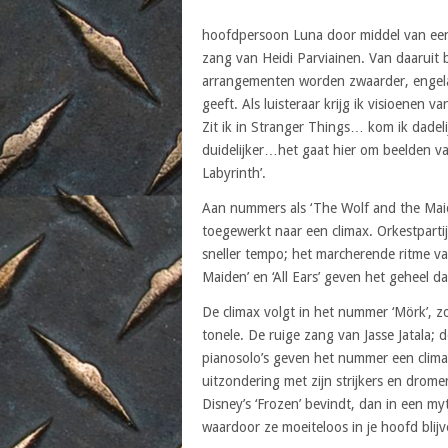
hoofdpersoon Luna door middel van een 
zang van Heidi Parviainen. Van daaruit
arrangementen worden zwaarder, engela
geeft. Als luisteraar krijg ik visioenen v
Zit ik in Stranger Things… kom ik dadel
duidelijker…het gaat hier om beelden va
Labyrinth’.
Aan nummers als ‘The Wolf and the Maiden
toegewerkt naar een climax. Orkestpart
sneller tempo; het marcherende ritme van
Maiden’ en ‘All Ears’ geven het geheel da
De climax volgt in het nummer ‘Mörk’, zo
tonele. De ruige zang van Jasse Jatala; 
pianosolo’s geven het nummer een clima
uitzondering met zijn strijkers en dromer
Disney’s ‘Frozen’ bevindt, dan in een m
waardoor ze moeiteloos in je hoofd blij