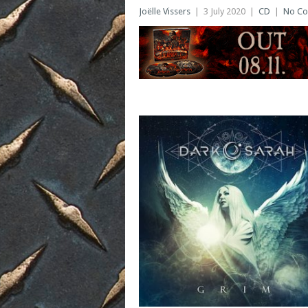
Joëlle Vissers
|
3 July 2020
|
CD
|
No C