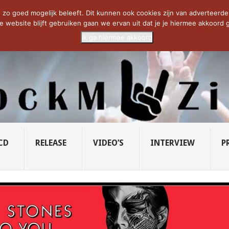
CIETY...
PRIDE OF LIONS – U...
SAVATAGE KOMT TERUG IN 0...
C
zo goed mogelijk beleeft. Dit kunnen ook cookies zijn van adverteerders 
e website blijft gebruiken gaan we ervan uit dat je je hiermee akkoord g
Ik ga hiermee akkoord
CD
RELEASE
VIDEO’S
INTERVIEW
P