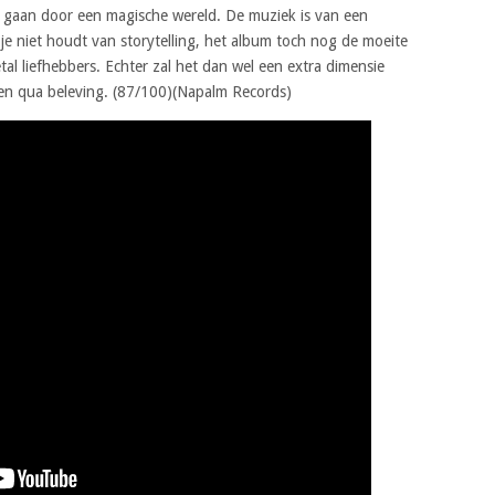
te gaan door een magische wereld. De muziek is van een
e niet houdt van storytelling, het album toch nog de moeite
l liefhebbers. Echter zal het dan wel een extra dimensie
ven qua beleving. (87/100)(Napalm Records)