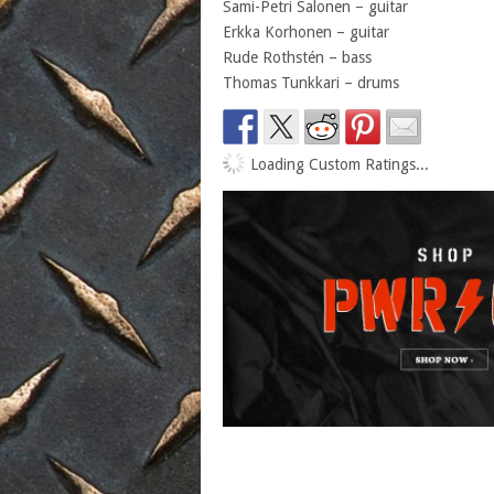
Sami-Petri Salonen – guitar
Erkka Korhonen – guitar
Rude Rothstén – bass
Thomas Tunkkari – drums
Loading Custom Ratings...