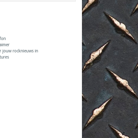
fon
laimer
r jouw rocknieuws in
tures