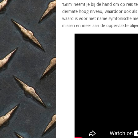
‘Grim’ neemt je bij de hand om op reis 
dermate hoog niveau, waardoor ook als j
waard is voor met name symfonische meta
missen en meer aan de oppervlakte blij