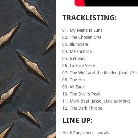
TRACKLISTING:
01. My Name Is Luna
02. The Chosen One
03. Illuminate
04. Melancholia
05. Iceheart
06. La Folie Verte
07. The Wolf and the Maiden (feat. JP 
08. The Hex
09. All Ears!
10. The Devil’s Peak
11. Mörk (feat. Jasse Jatala as Mörk)
12. The Dark Throne
LINE UP:
Heidi Parviainen – vocals