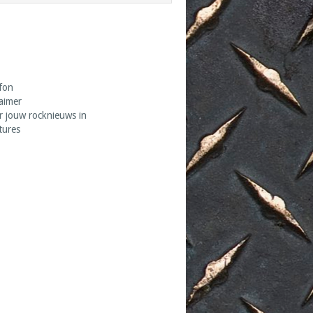
fon
laimer
r jouw rocknieuws in
tures