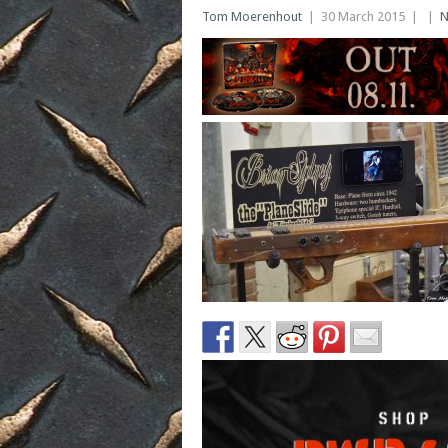
Tom Moerenhout
|
30 March 2015
|
|
N