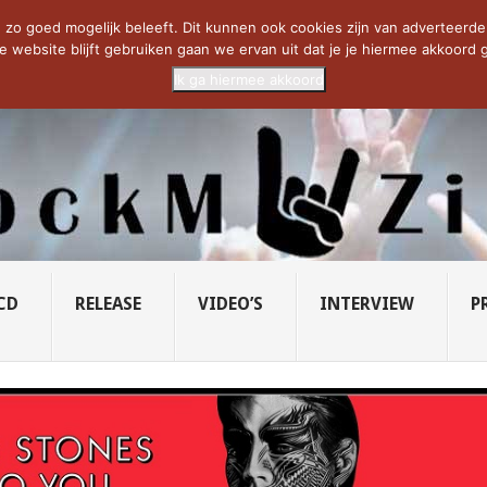
CIETY...
PRIDE OF LIONS – U...
SAVATAGE KOMT TERUG IN 0...
C
zo goed mogelijk beleeft. Dit kunnen ook cookies zijn van adverteerders 
e website blijft gebruiken gaan we ervan uit dat je je hiermee akkoord g
Ik ga hiermee akkoord
CD
RELEASE
VIDEO’S
INTERVIEW
P