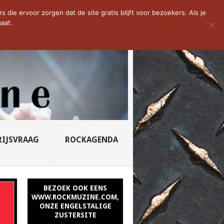
D VAN DE WEEK: SLEEPING...
die ervoor zorgen dat de site gratis blijft voor bezoekers. Als je
aat.
RIJSVRAAG
ROCKAGENDA
BEZOEK OOK EENS
WWW.ROCKMUZINE.COM,
ONZE ENGELSTALIGE
ZUSTERSITE