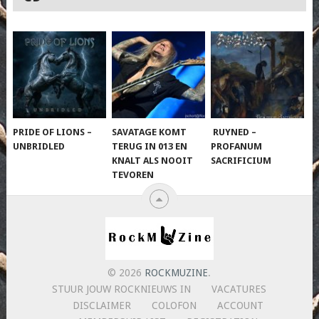
PRIDE OF LIONS –
SAVATAGE KOMT
RUYNED –
UNBRIDLED
TERUG IN 013 EN
PROFANUM
KNALT ALS NOOIT
SACRIFICIUM
TEVOREN
© 2026
ROCKMUZINE
.
STUUR JOUW ROCKNIEUWS IN
VACATURES
DISCLAIMER
COLOFON
ACCOUNT