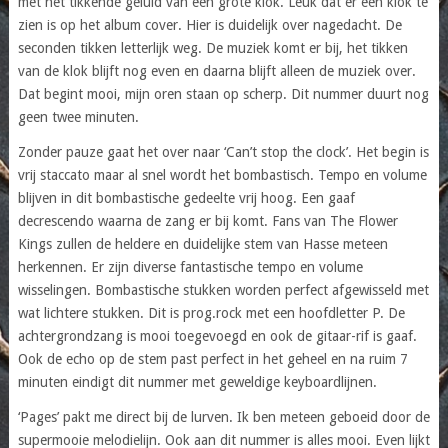
met het tikkende geluid van een grote klok. Leuk dat er een klok te
zien is op het album cover. Hier is duidelijk over nagedacht. De
seconden tikken letterlijk weg. De muziek komt er bij, het tikken
van de klok blijft nog even en daarna blijft alleen de muziek over.
Dat begint mooi, mijn oren staan op scherp. Dit nummer duurt nog
geen twee minuten.
Zonder pauze gaat het over naar ‘Can’t stop the clock’. Het begin is
vrij staccato maar al snel wordt het bombastisch. Tempo en volume
blijven in dit bombastische gedeelte vrij hoog. Een gaaf
decrescendo waarna de zang er bij komt. Fans van The Flower
Kings zullen de heldere en duidelijke stem van Hasse meteen
herkennen. Er zijn diverse fantastische tempo en volume
wisselingen. Bombastische stukken worden perfect afgewisseld met
wat lichtere stukken. Dit is prog.rock met een hoofdletter P. De
achtergrondzang is mooi toegevoegd en ook de gitaar-rif is gaaf.
Ook de echo op de stem past perfect in het geheel en na ruim 7
minuten eindigt dit nummer met geweldige keyboardlijnen.
‘Pages’ pakt me direct bij de lurven. Ik ben meteen geboeid door de
supermooie melodielijn. Ook aan dit nummer is alles mooi. Even lijkt