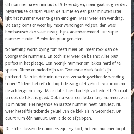
dit nummer na een minuut of 9 te eindigen, maar gaat nog verder.
Mysterieuze klanken vullen de ruimte en een paar minuten later
lijkt het nummer weer te gaan eindigen. Maar weer een wending.
De zang komt er weer bij, meer wendingen volgen, dan weer
bombastisch dan weer rustig, bijna adembenemend. Dit super
nummer is ruim 15 minuten puur genieten.
‘Something worth dying for’ heeft meer pit, meer rock dan de
voorgaande nummers. En toch is er weer de balans: Alles past
perfect in het plaatje. Een heerlijk nummer om lekker hard af te
spelen. Ritme en melodielijn van ‘Someone else’s fault’ zijn
pakkend. Na ruim drie minuten een verbazingwekkende wending,
super! Tijdens het refrein loopt de zang niet geheel synchroon met
de achtergrondzang. Maar dat is hier duidelijk zo bedoeld. Geniaal
en ook de tekst is goed. Ook nu weer een lekker lang nummer, zo’n
10 minuten. Het negende en laatste nummer heet ‘Minutes’. Nu
weer hetzelfde tikkende geluid van de klok als in ‘Secondes’. Dit
duurt ruim één minuut. Dan is de cd afgelopen.
De stiltes tussen de nummers zijn erg kort, het ene nummer loopt