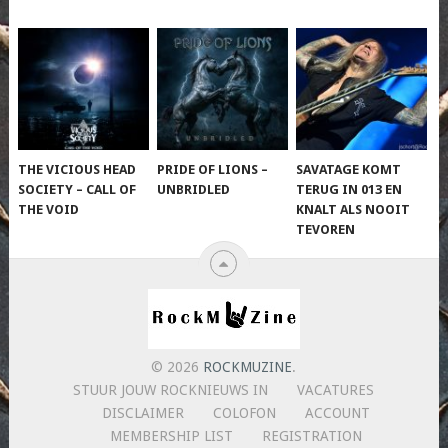
THE VICIOUS HEAD
PRIDE OF LIONS –
SAVATAGE KOMT
SOCIETY – CALL OF
UNBRIDLED
TERUG IN 013 EN
THE VOID
KNALT ALS NOOIT
TEVOREN
© 2026
ROCKMUZINE
.
STUUR JOUW ROCKNIEUWS IN
VACATURES
DISCLAIMER
COLOFON
ACCOUNT
MEMBERSHIP LIST
REGISTRATION