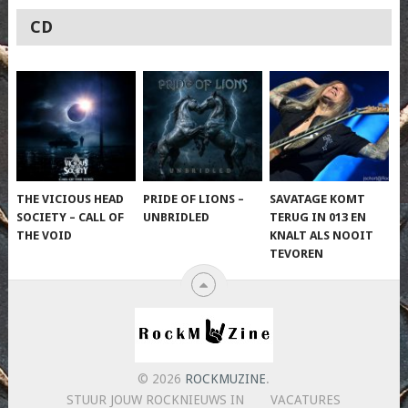
CD
THE VICIOUS HEAD
PRIDE OF LIONS –
SAVATAGE KOMT
SOCIETY – CALL OF
UNBRIDLED
TERUG IN 013 EN
THE VOID
KNALT ALS NOOIT
TEVOREN
© 2026
ROCKMUZINE
.
STUUR JOUW ROCKNIEUWS IN
VACATURES