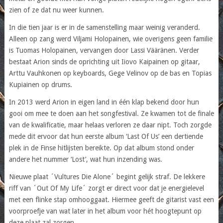
zien of ze dat nu weer kunnen.
In die tien jaar is er in de samenstelling maar weinig veranderd.
Alleen op zang werd Viljami Holopainen, wie overigens geen familie
is Tuomas Holopainen, vervangen door Lassi Vääränen. Verder
bestaat Arion sinds de oprichting uit Iiovo Kaipainen op gitaar,
Arttu Vauhkonen op keyboards, Gege Velinov op de bas en Topias
Kupiainen op drums.
In 2013 werd Arion in eigen land in één klap bekend door hun
gooi om mee te doen aan het songfestival. Ze kwamen tot de finale
van de kwalificatie, maar helaas verloren ze daar nipt. Toch zorgde
mede dit ervoor dat hun eerste album ‘Last Of Us’ een dertiende
plek in de Finse hitlijsten bereikte. Op dat album stond onder
andere het nummer ‘Lost’, wat hun inzending was.
Nieuwe plaat ´Vultures Die Alone´ begint gelijk straf. De lekkere
riff van ´Out Of My Life´ zorgt er direct voor dat je energielevel
met een flinke stap omhooggaat. Hiermee geeft de gitarist vast een
voorproefje van wat later in het album voor hét hoogtepunt op
deze plaat zal zorgen.