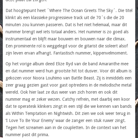
Dat hoogtepunt heet ´Where The Ocean Greets The Sky´. Die titel
klinkt als een klassieke progressieve track uit de 70´s die de 20
minuten zou kunnen passeren. Dat is het niet helemaal, maar dit
nummer brengt wel iets totaal anders. Het nummer is zo goed als
instrumentaal en blijft maar bouwen en bouwen naar die climax.
Een prominente rol is weggelegd voor de gitarist die soleert alsof
zijn leven ervan afhangt. Fantastisch nummer, kippenvelmoment.
Op het vorige album deed Elize Ryd van de band Amaranthe mee
en dat nummer werd hun grootste hit tot dusver. Voor dit album is
gekozen voor Noora Louhimo van Battle Beast. Zij is inmiddels een
zeer graag gezien gast voor gast optredens in de melodische metal
wereld. Ook hier laat ze dus weer van zich horen en ook dit
nummer mag er zeker wezen. Catchy refrein, met daarbij een koor
dat te operatesk klinkers zingt in een stijl die we kennen van bands
als Within Temptation en Nightwish. Dit zien we ook weer terug in
‘I Love To Be Your Enemy’ waar de zanger een stuk ruwer zingt.
Tegen het screamen aan in de coupletten. In de context van het
nummer past dit prima.