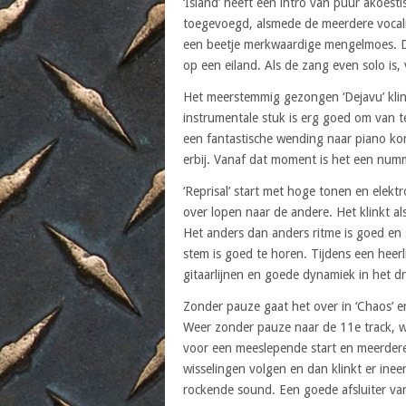
‘Island’ heeft een intro van puur akoes
toegevoegd, alsmede de meerdere vocali
een beetje merkwaardige mengelmoes. D
op een eiland. Als de zang even solo is,
Het meerstemmig gezongen ‘Dejavu’ klin
instrumentale stuk is erg goed om van t
een fantastische wending naar piano ko
erbij. Vanaf dat moment is het een num
‘Reprisal’ start met hoge tonen en elekt
over lopen naar de andere. Het klinkt al
Het anders dan anders ritme is goed en 
stem is goed te horen. Tijdens een heerl
gitaarlijnen en goede dynamiek in het 
Zonder pauze gaat het over in ‘Chaos’ en
Weer zonder pauze naar de 11e track, waar
voor een meeslepende start en meerder
wisselingen volgen en dan klinkt er in
rockende sound. Een goede afsluiter va