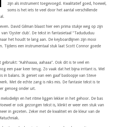
zijn als instrument toegevoegd. Kwalitatief goed, hoewel,
soms is het iets te veel door het aantal verschillende
al.
weven. David Gilman blaast hier een prima stukje weg op zijn
n van ‘Oyster club’. De tekst in fantasietaal “Tadududuu
 maar het houdt te lang aan. De keyboardlijnen zijn mooi
. Tijdens een instrumentaal stuk laat Scott Connor goede
ebruikt: “Aahhaaaa, aahaaa”. Ook dit is te veel en
 een paar keer terug. Zo vaak dat het bijna irritant is. Wel
is in balans. Ik geniet van een gaaf basloopje van Steve
rk. Met de echte zang is niks mis. De fantasie tekst is te
er genoeg onder uit.
melodielijn en het ritme liggen lekker in het gehoor. De bas
. Hoewel er ook gezongen tekst is, klinkt er weer een stuk van
er in gezeten. Zeker met de kwaliteit en de kleur van de
Matuchniak.