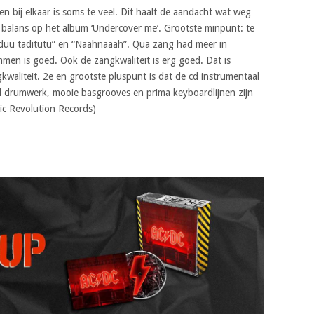
n bij elkaar is soms te veel. Dit haalt de aandacht wat weg
n balans op het album ‘Undercover me’. Grootste minpunt: te
uduu taditutu” en “Naahnaaah”. Qua zang had meer in
men is goed. Ook de zangkwaliteit is erg goed. Dat is
aliteit. 2e en grootste pluspunt is dat de cd instrumentaal
goed drumwerk, mooie basgrooves en prima keyboardlijnen zijn
ic Revolution Records)