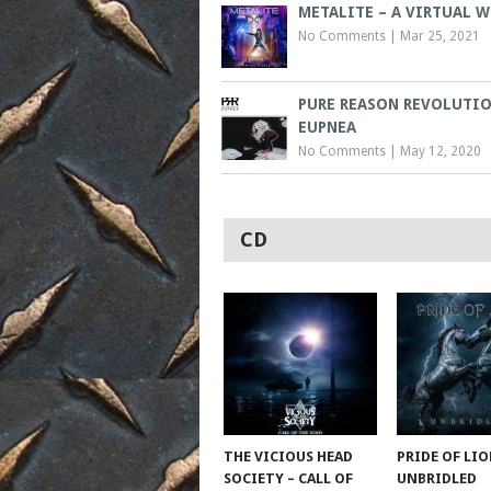
METALITE – A VIRTUAL 
No Comments
|
Mar 25, 2021
PURE REASON REVOLUTIO
EUPNEA
No Comments
|
May 12, 2020
CD
THE VICIOUS HEAD
PRIDE OF LIO
SOCIETY – CALL OF
UNBRIDLED