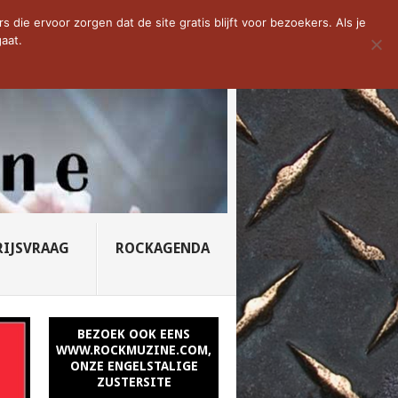
D VAN DE WEEK: SLEEPING...
die ervoor zorgen dat de site gratis blijft voor bezoekers. Als je
aat.
RIJSVRAAG
ROCKAGENDA
BEZOEK OOK EENS
WWW.ROCKMUZINE.COM,
ONZE ENGELSTALIGE
ZUSTERSITE