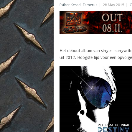
Esther Kessel-Tamerus
|
28 May 2015
|
Het debuut album van singer- songwriter
uit 2012. Hoogste tijd voor een opvolger