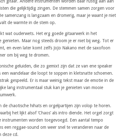
tisch gitaar. Andere instrumenten worden daar rustig aan aan
sten die gelijktijdig zingen. De stemmen samen zorgen voor
e samenzang is langzaam en dromerig, maar je waant je niet
 valt de warmte in de stem op.
kt wat ouderwets. Het erg goede gitaarwerk in het
e genieten. Maar nog steeds droom je er niet bij weg. Tot er
mt, en even later komt zelfs JoJo Nakano met de saxofoon
mer om bij weg te dromen.
ronische geluiden, die zo gemixt zijn dat ze van ene speaker
s een wandelaar die loopt te soppen in kletsnatte schoenen.
strak gespeeld. Er is maar weinig tekst maar de emotie in de
ijke lang instrumentaal stuk kan je genieten van mooie
drumwerk.
 de chaotische hihats en orgelpartijen zijn volop te horen.
bij het lijkt alsof ‘Chaos’ als intro diende. Het orgel zorgt
e instrumenten worden toegevoegd. Een aantal tempo
eens een reggae-sound om weer snel te veranderen naar de
n deze cd.