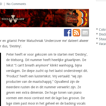
CD
|
No Comments
*
Colo
*
Disc
*
Stuu
 en gitarist Peter Matuchniak ‘Undercover me’ dateert alweer
*
Vaca
 dus, ‘Destiny’.
Peter heeft er voor gekozen om te starten met ‘Destiny’,
de titelsong. Dit nummer heeft heerlijke gitaarlijnen. De
tekst “I can’t breath anymore” klinkt wanhopig, bijna
verslagen. De diepe zucht op het laatst onderstreept dit.
‘Product’ heeft een luistertekst. Vrij vertaald: “wij zijn
producten van de maatschappij.” Opvallend zijn de
meerdere rusten die in dit nummer verwerkt zijn. Ze
geven een extra dimensie. De hoge tonen van piano
vormen een mooi contrast met de lage bas groove. De
lage stem past mooi in het geheel en de backing vocals