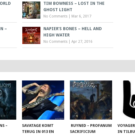
WORLD
TIM BOWNESS – LOST IN THE
GHOST LIGHT
No Comments
|
Mar 6, 2017
N –
NAPIER’S BONES – HELL AND
HIGH WATER
No Comments
|
Apr 27, 2016
NS –
SAVATAGE KOMT
RUYNED – PROFANUM
VOYAGER
TERUG IN 013 EN
SACRIFICIUM
IN TILB