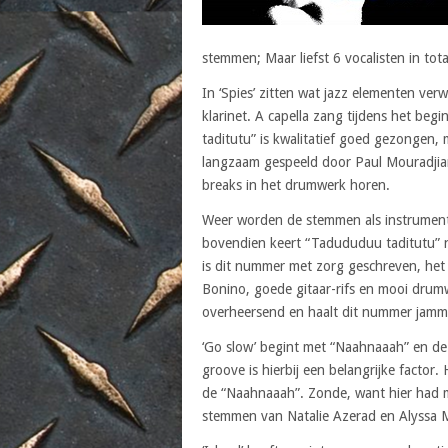
stemmen; Maar liefst 6 vocalisten in tota
In ‘Spies’ zitten wat jazz elementen ver
klarinet. A capella zang tijdens het begi
taditutu” is kwalitatief goed gezongen,
langzaam gespeeld door Paul Mouradjian
breaks in het drumwerk horen.
Weer worden de stemmen als instrument g
bovendien keert “Tadududuu taditutu” nog
is dit nummer met zorg geschreven, het 
Bonino, goede gitaar-rifs en mooi drumwe
overheersend en haalt dit nummer jamm
‘Go slow’ begint met “Naahnaaah” en de 
groove is hierbij een belangrijke factor
de “Naahnaaah”. Zonde, want hier had me
stemmen van Natalie Azerad en Alyssa 