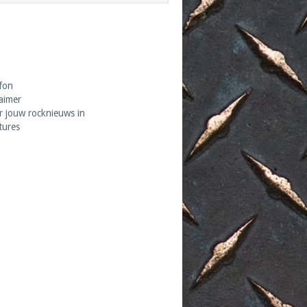
fon
laimer
r jouw rocknieuws in
tures