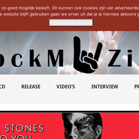
CIETY...
PRIDE OF LIONS – U...
SAVATAGE KOMT TERUG IN 0...
C
zo goed mogelijk beleeft. Dit kunnen ook cookies zijn van adverteerders 
e website blijft gebruiken gaan we ervan uit dat je je hiermee akkoord g
Ik ga hiermee akkoord
CD
RELEASE
VIDEO’S
INTERVIEW
P