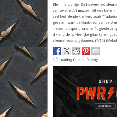
Klein min puntje: De hoeveelheid stemme
van tekst en/of muziek. Dit was beter i
veel herhalende klanken, zoals “Tadud
gezeten, want de klankkleur van de stem
meteen pluspunt nummer 1: goede zangkw
dik in orde is. Heerlijke gitaarlijnen, 
allemaal voorbij gekomen. (7/10) (Melod
Loading Custom Ratings...