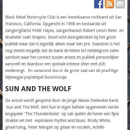
Black Rebel Motorcycle Club
is een
Amerikaanse
rockband
uit San
Fransisco, California. Opgericht in 1998 en bestaande uit
zanger/gitarist Peter Hayes, zanger/bassist Robert Levon Been en
drumster Leah Shapiro. Nooit echt doorgebroken bij het grote
publiek maar dat is eigenlijk alleen maar een pre. Daardoor is het
nog steeds mogelijk dat de band de kleine tot middelgrote zalen
aandoet waar het contact tussen artiest en publiek persoonlijker
aanvoelt en daardoor een speciale intieme sfeer met zich
meebrengt. En vanavond dus in de grote zaal van de prachtige
Nijmeegse poptempel Doornroosje.
SUN AND THE WOLF
De avond wordt geopend door de jonge Nieuw Zeelandse band
Sun and The Wolf. Met hun in eigen beheer opgenomen eerste
langspeler ‘The Thunderdome’ op zak spelen de heren een fijne
strakke set met explosieve rhythm and blues. Brody White,
gitaar/zang, Peter Mangan op gitaar en vocalen, Achillis