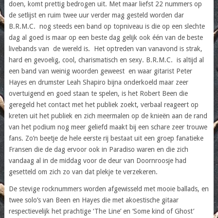
doen, komt prettig bedrogen uit. Met maar liefst 22 nummers op
de setlijst en ruim twee uur verder mag gesteld worden dar
B.R.M.C. nog steeds een band op topniveau is die op een slechte
dag al goed is maar op een beste dag gelijk ook één van de beste
livebands van de wereld is. Het optreden van vanavond is strak,
hard en gevoelig, cool, charismatisch en sexy. B.R.M.C. is altijd al
een band van weinig woorden geweest en waar gitarist Peter
Hayes en drumster Leah Shapiro bijna onderkoeld maar zeer
overtuigend en goed staan te spelen, is het Robert Been die
geregeld het contact met het publiek zoekt, verbaal reageert op
kreten uit het publiek en zich meermalen op de knieën aan de rand
van het podium nog meer geliefd maakt bij een schare zeer trouwe
fans. Zo’n beetje de hele eerste rij bestaat uit een groep fanatieke
Fransen die de dag ervoor ook in Paradiso waren en die zich
vandaag al in de middag voor de deur van Doornroosje had
gesetteld om zich zo van dat plekje te verzekeren.
De stevige rocknummers worden afgewisseld met mooie ballads, en
twee solo’s van Been en Hayes die met akoestische gitaar
respectievelijk het prachtige ‘The Line’ en ‘Some kind of Ghost’