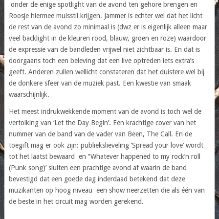
onder de enige spotlight van de avond ten gehore brengen en
Roosje hiermee muisstil krijgen. Jammer is echter wel dat het licht
de rest van de avond zo minimaal is (dwz er is eigenlijk alleen maar
veel backlight in de kleuren rood, blauw, groen en roze) waardoor
de expressie van de bandleden vrijwel niet zichtbaar is. En dat is
doorgaans toch een beleving dat een live optreden iets extra’s
geeft. Anderen zullen wellicht constateren dat het duistere wel bij
de donkere sfeer van de muziek past. Een kwestie van smaak
waarschijnlijk.
Het meest indrukwekkende moment van de avond is toch wel de
vertolking van ‘Let the Day Begin’. Een krachtige cover van het
nummer van de band van de vader van Been, The Call. En de
toegift mag er ook zijn: publiekslieveling ‘Spread your love’ wordt
tot het laatst bewaard en ‘‘Whatever happened to my rock’n roll
(Punk song)’ sluiten een prachtige avond af waarin de band
bevestigd dat een goede dag inderdaad betekend dat deze
muzikanten op hoog niveau een show neerzetten die als één van
de beste in het circuit mag worden gerekend.