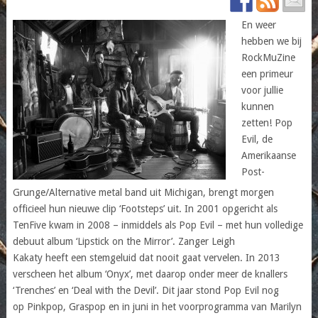
En weer
hebben we bij
RockMuZine
een primeur
voor jullie
kunnen
zetten! Pop
Evil, de
Amerikaanse
Post-
Grunge/Alternative metal band uit Michigan, brengt morgen
officieel hun nieuwe clip ‘Footsteps’ uit. In 2001 opgericht als
TenFive kwam in 2008 – inmiddels als Pop Evil – met hun volledige
debuut album ‘Lipstick on the Mirror’. Zanger Leigh
Kakaty heeft een stemgeluid dat nooit gaat vervelen. In 2013
verscheen het album ‘Onyx’, met daarop onder meer de knallers
‘Trenches’ en ‘Deal with the Devil’. Dit jaar stond Pop Evil nog
op Pinkpop, Graspop en in juni in het voorprogramma van Marilyn