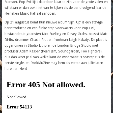
Manson. Pop Evil lijkt daardoor klaar te zijn voor de grote zalen en
wij staan er dan ook niet van te kijken als de band volgend jaar de
Heineken Music Hall zal aandoen.
Op 21 augustus komt hun nieuwe album ‘Up’. ‘Up’ is een stevige
herintroductie en een flinke stap voorwaarts voor Pop Evil,
bestaande uit gitaristen Nick Fuelling en Davey Grahs, bassist Matt
Dirito, drummer Chachi Riot en frontman Leigh Kakaty. De plaat is
opgenomen in Studio Litho en de London Bridge Studio met
producer Adam Kasper (Pearl Jam, Soundgarden, Foo Fighters),
dus dan weet je al van welke kant de wind waait. ‘Footsteps’ is de
eerste single, en RockMuZine mag hem als eerste aan jullie laten
horen en zien!