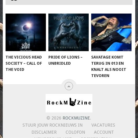
THE VICIOUS HEAD
PRIDE OF LIONS –
SAVATAGE KOMT
SOCIETY – CALL OF
UNBRIDLED
TERUG IN 013 EN
THE VOID
KNALT ALS NOOIT
TEVOREN
© 2026
ROCKMUZINE
.
STUUR JOUW ROCKNIEUWS IN
VACATURES
DISCLAIMER
COLOFON
ACCOUNT