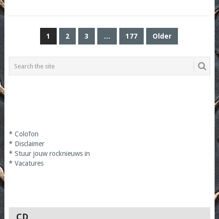
POSTS
1
2
3
…
177
Older
PAGINATION
*
Colofon
*
Disclaimer
*
Stuur jouw rocknieuws in
*
Vacatures
CD