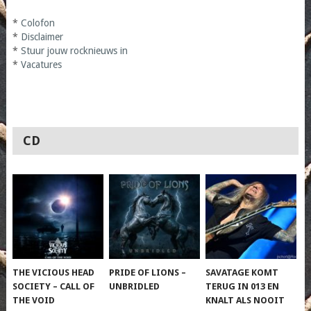
*
Colofon
*
Disclaimer
*
Stuur jouw rocknieuws in
*
Vacatures
CD
THE VICIOUS HEAD
PRIDE OF LIONS –
SAVATAGE KOMT
SOCIETY – CALL OF
UNBRIDLED
TERUG IN 013 EN
THE VOID
KNALT ALS NOOIT