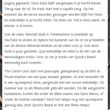
pagina geplaatst. Deze track blijft aangenaam in je hoofd kleven.
Terug naar de cd: De track start met a-capella zang. Op het
moment dat de eerste woorden gezongen worden blijft het ritme
en melodielijn in je hoofd zitten. De stem van Ted is mooi warm, de
emotie is te horen.
Ook de video ‘Bennett Built A Timemachine’ is inmiddels op
YouTube te vinden en tijdens het luisteren van de cd zie je beelden
van de diverse tikkende klokken uit de video voor je. Ook deze
track is puur genieten. Qua melodielijn en ritme is dit één van de
eenvoudigere tracks. Voor zo ver je tracks van Spock’s Beard
eenvoudig kunt noemen.
The Centre Line’ start met pianospel, geïnspireerd op de licht en
frivole klanken van een paar eeuwen geleden. Al snel verandert dit
in een opzwepend ritme, aangevuld met een mooie melodielijn. Dit
nummer kan zo als filmmuziek gebruikt worden. De dik aangezette
basklanken, komen die onder de dikke snaren van Dave Meros, of
onder de toetsen vandaan? Alsof het tempo nog niet opzwepend
genoeg was, doet Spock’s Beard er met een flinke tempo