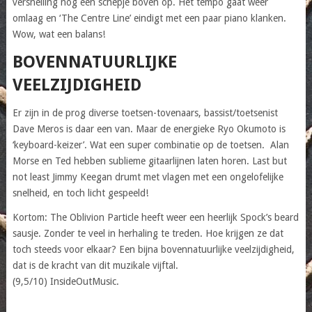
versnelling nog een schepje boven op. Het tempo gaat weer
omlaag en ‘The Centre Line’ eindigt met een paar piano klanken.
Wow, wat een balans!
BOVENNATUURLIJKE
VEELZIJDIGHEID
Er zijn in de prog diverse toetsen-tovenaars, bassist/toetsenist
Dave Meros is daar een van. Maar de energieke Ryo Okumoto is
‘keyboard-keizer’. Wat een super combinatie op de toetsen. Alan
Morse en Ted hebben sublieme gitaarlijnen laten horen. Last but
not least Jimmy Keegan drumt met vlagen met een ongelofelijke
snelheid, en toch licht gespeeld!
Kortom: The Oblivion Particle heeft weer een heerlijk Spock’s beard
sausje. Zonder te veel in herhaling te treden. Hoe krijgen ze dat
toch steeds voor elkaar? Een bijna bovennatuurlijke veelzijdigheid,
dat is de kracht van dit muzikale vijftal.
(9,5/10) InsideOutMusic.