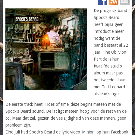
De progrock band
Spock’s Beard
heeft bijna geen
introductie meer
nodig want de
band bestaat al 22
jaar. The Oblivion
Particle is hun
twaalfde studio
album maar pas
het tweede album
met Ted Leonard
als leadzanger.
De eerste track heet ‘Tides of time’ deze begint meteen met de
Spock’s Beard sound. De lat ligt meteen hoog voor de rest van de
cd. Maar dat zal, gezien de veelzijdigheid van deze mannen, geen
probleem zijn.
Eind juli had Spock’s Beard de lyric video
‘Minion’
op hun Facebook