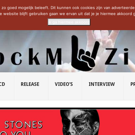
CIETY...
PRIDE OF LIONS – U...
SAVATAGE KOMT TERUG IN 0...
C
zo goed mogelijk beleeft. Dit kunnen ook cookies zijn van adverteerders 
e website blijft gebruiken gaan we ervan uit dat je je hiermee akkoord g
Ik ga hiermee akkoord
CD
RELEASE
VIDEO’S
INTERVIEW
P