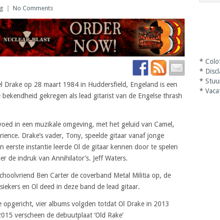
ag
|
No Comments
*
Colo
*
Disc
*
Stuu
el Drake op 28 maart 1984 in Huddersfield, Engeland is een
*
Vaca
e bekendheid gekregen als lead gitarist van de Engelse thrash
voed in een muzikale omgeving, met het geluid van Camel,
ience. Drake’s vader, Tony, speelde gitaar vanaf jonge
 In eerste instantie leerde Ol de gitaar kennen door te spelen
der de indruk van Annihilator’s. Jeff Waters.
choolvriend Ben Carter de coverband Metal Militia op, de
siekers en Ol deed in deze band de lead gitaar.
 opgericht, vier albums volgden totdat Ol Drake in 2013
2015 verscheen de debuutplaat ‘Old Rake’