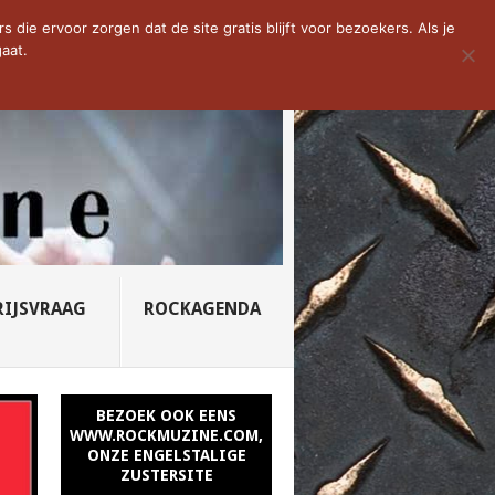
D VAN DE WEEK: SLEEPING...
die ervoor zorgen dat de site gratis blijft voor bezoekers. Als je
aat.
RIJSVRAAG
ROCKAGENDA
BEZOEK OOK EENS
WWW.ROCKMUZINE.COM,
ONZE ENGELSTALIGE
ZUSTERSITE