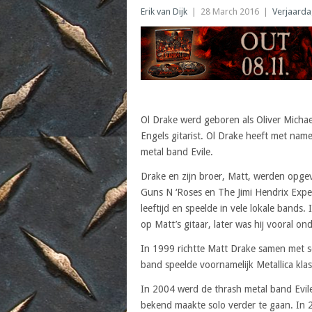
Erik van Dijk
|
28 March 2016
|
Verjaard
Ol Drake werd geboren als Oliver Micha
Engels gitarist. Ol Drake heeft met nam
metal band Evile.
Drake en zijn broer, Matt, werden opge
Guns N ‘Roses en The Jimi Hendrix Exper
leeftijd en speelde in vele lokale bands.
op Matt’s gitaar, later was hij vooral on
In 1999 richtte Matt Drake samen met s
band speelde voornamelijk Metallica klas
In 2004 werd de thrash metal band Evile
bekend maakte solo verder te gaan. In 