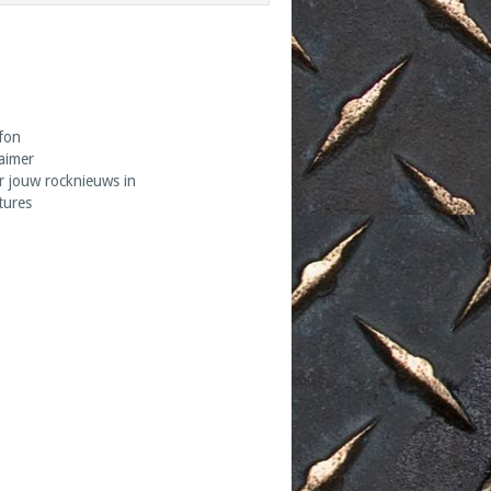
fon
laimer
r jouw rocknieuws in
tures