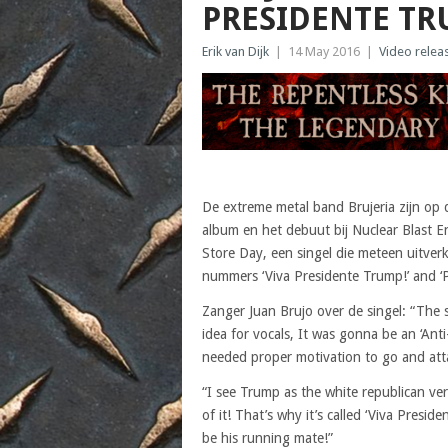
PRESIDENTE TR
Erik van Dijk
|
14 May 2016
|
Video relea
De extreme metal band Brujeria zijn op
album en het debuut bij Nuclear Blast E
Store Day, een singel die meteen uitverk
nummers ‘Viva Presidente Trump!’ and ‘
Zanger Juan Brujo over de singel: “The s
idea for vocals, It was gonna be an ‘Anti
needed proper motivation to go and at
“I see Trump as the white republican vers
of it! That’s why it’s called ‘Viva Pres
be his running mate!”