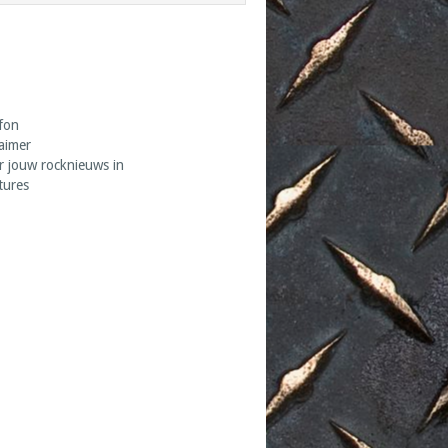
fon
laimer
r jouw rocknieuws in
tures