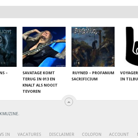
NS –
SAVATAGE KOMT
RUYNED – PROFANUM
VOYAGER
TERUG IN 013 EN
SACRIFICIUM
IN TILB
KNALT ALS NOOIT
TEVOREN
KMUZINE
.
S IN
VACATURES
DISCLAIMER
COLOFON
ACCOUNT