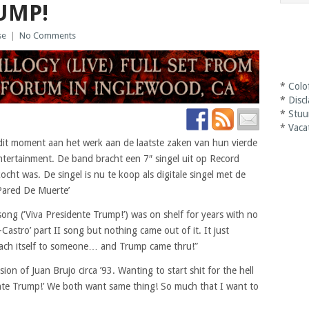
UMP!
se
|
No Comments
*
Colo
*
Disc
*
Stuu
*
Vaca
 dit moment aan het werk aan de laatste zaken van hun vierde
ntertainment. De band bracht een 7″ singel uit op Record
ocht was. De singel is nu te koop als digitale singel met de
Pared De Muerte’
ong (‘Viva Presidente Trump!’) was on shelf for years with no
-Castro’ part II song but nothing came out of it. It just
tach itself to someone… and Trump came thru!”
ion of Juan Brujo circa ’93. Wanting to start shit for the hell
idente Trump!’ We both want same thing! So much that I want to