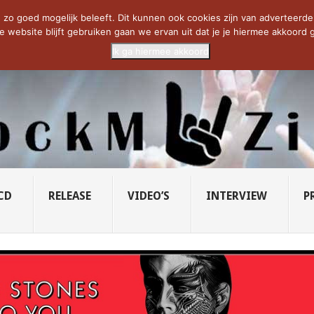
CIETY...
PRIDE OF LIONS – U...
SAVATAGE KOMT TERUG IN 0...
C
zo goed mogelijk beleeft. Dit kunnen ook cookies zijn van adverteerders 
e website blijft gebruiken gaan we ervan uit dat je je hiermee akkoord g
Ik ga hiermee akkoord
CD
RELEASE
VIDEO’S
INTERVIEW
P