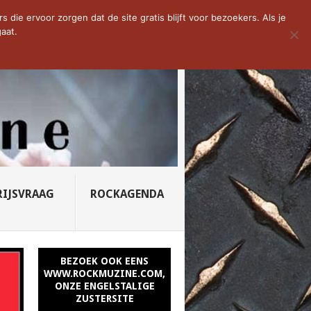
D VAN DE WEEK: SLEEPING...
die ervoor zorgen dat de site gratis blijft voor bezoekers. Als je
aat.
RIJSVRAAG
ROCKAGENDA
BEZOEK OOK EENS
WWW.ROCKMUZINE.COM,
ONZE ENGELSTALIGE
ZUSTERSITE