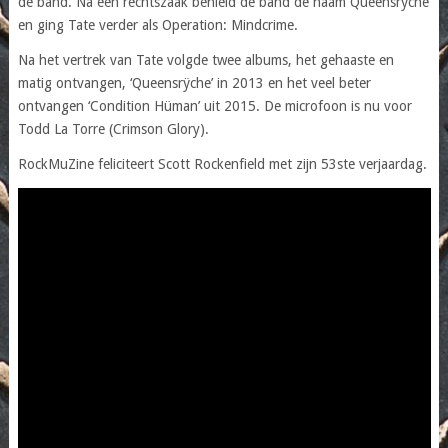
de band. Na een rechtszaak behield de band de naam Queensrÿche
en ging Tate verder als Operation: Mindcrime.
Na het vertrek van Tate volgde twee albums, het gehaaste en
matig ontvangen, ‘Queensrÿche’ in 2013 en het veel beter
ontvangen ‘Condition Hüman’ uit 2015. De microfoon is nu voor
Todd La Torre (Crimson Glory).
RockMuZine feliciteert Scott Rockenfield met zijn 53ste verjaardag.