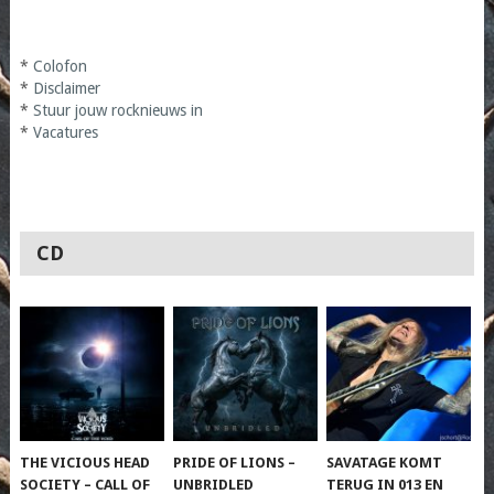
*
Colofon
*
Disclaimer
*
Stuur jouw rocknieuws in
*
Vacatures
CD
THE VICIOUS HEAD
PRIDE OF LIONS –
SAVATAGE KOMT
SOCIETY – CALL OF
UNBRIDLED
TERUG IN 013 EN