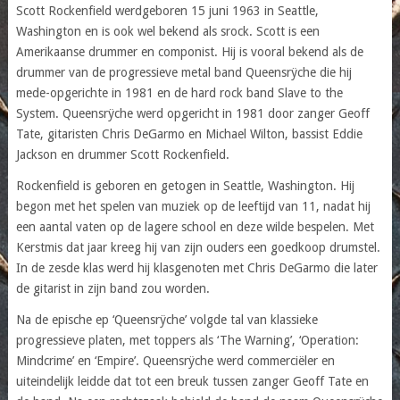
Scott Rockenfield werdgeboren 15 juni 1963 in Seattle,
Washington en is ook wel bekend als srock. Scott is een
Amerikaanse drummer en componist. Hij is vooral bekend als de
drummer van de progressieve metal band Queensrÿche die hij
mede-opgerichte in 1981 en de hard rock band Slave to the
System. Queensrÿche werd opgericht in 1981 door zanger Geoff
Tate, gitaristen Chris DeGarmo en Michael Wilton, bassist Eddie
Jackson en drummer Scott Rockenfield.
Rockenfield is geboren en getogen in Seattle, Washington. Hij
begon met het spelen van muziek op de leeftijd van 11, nadat hij
een aantal vaten op de lagere school en deze wilde bespelen. Met
Kerstmis dat jaar kreeg hij van zijn ouders een goedkoop drumstel.
In de zesde klas werd hij klasgenoten met Chris DeGarmo die later
de gitarist in zijn band zou worden.
Na de epische ep ‘Queensrÿche’ volgde tal van klassieke
progressieve platen, met toppers als ‘The Warning’, ‘Operation:
Mindcrime’ en ‘Empire’. Queensrÿche werd commerciëler en
uiteindelijk leidde dat tot een breuk tussen zanger Geoff Tate en