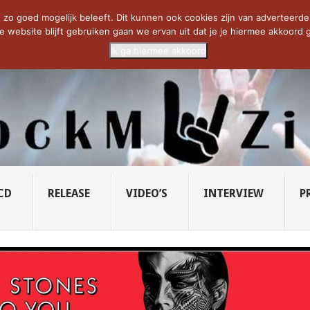
CIETY...
PRIDE OF LIONS – U...
SAVATAGE KOMT TERUG IN 0...
C
zo goed mogelijk beleeft. Dit kunnen ook cookies zijn van adverteerders 
e website blijft gebruiken gaan we ervan uit dat je je hiermee akkoord g
Ik ga hiermee akkoord
CD
RELEASE
VIDEO’S
INTERVIEW
P