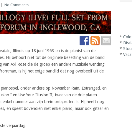
|
No Comments
*
Colo
*
Disc
*
Stuu
ale, Illinois op 18 juni 1963 en is de pianist van de
*
Vaca
. Hij behoort niet tot de originele bezetting van de band
ag van Axl Rose die de groep een andere muzikale wending
rontman, is hij het enige bandlid dat nog overbeelf uit de
ve pianospel, onder andere op November Rain, Estranged, en
lusion I en Use Your Illusion II, twee van de drie platen
 enkel nummer aan zijn brein ontsproten is. Hij heeft nog
es, en speelt bovendien niet enkel piano, maar ook gitaar en
ste verjaardag.