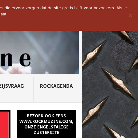
D VAN DE WEEK: SLEEPING...
die ervoor zorgen dat de site gratis blijft voor bezoekers. Als je
aat.
RIJSVRAAG
ROCKAGENDA
BEZOEK OOK EENS
WWW.ROCKMUZINE.COM,
ONZE ENGELSTALIGE
ZUSTERSITE