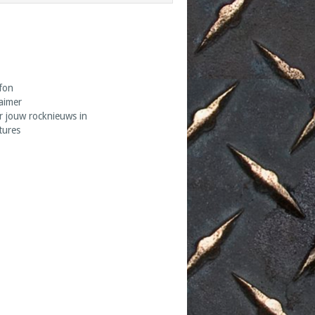
fon
laimer
r jouw rocknieuws in
tures