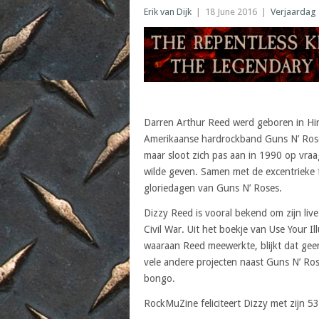
Erik van Dijk
|
18 June 2016
|
Verjaardag
Darren Arthur Reed werd geboren in Hinsd
Amerikaanse hardrockband Guns N’ Roses
maar sloot zich pas aan in 1990 op vra
wilde geven. Samen met de excentrieke f
gloriedagen van Guns N’ Roses.
Dizzy Reed is vooral bekend om zijn li
Civil War. Uit het boekje van Use Your Il
waaraan Reed meewerkte, blijkt dat geen
vele andere projecten naast Guns N’ Ros
bongo.
RockMuZine feliciteert Dizzy met zijn 53