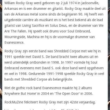
William Rocky Gray werd geboren op 2 juli 1974 in Jacksonville,
Arkansas en is een drummer en gitarist. Rocky Gray maakte deel uit
van de Arkansas metal scene sinds de beginjaren 90. Hij heeft een
uitgebreide carrière als muzikant en is het best bekend als de lead
gitarist van Living Sacrifice en Solus Deus, en de drummer van We
Are The Fallen. Hij speelt ook drums voor Soul Embraced,
Mourningside, Machina en hij is de voormalige drummer van
Evanescence.
Rocky Gray zijn eerste band was Shredded Corpse met wie hij in
1991 speelde met David S. De band bracht twee albums uit en
werd uiteindelijk ontbonden in 1998. In 1997 vormde hij Soul
Embraced eveneens met David S. ook deze band werd opgeheven
en wel in 1998. Gedurende 1991-1998 speelde Rocky Gray in veel
bands met Shredded Corpse als belangrijkste.
Met de gothic rock band Evanescence maakte hij 2 albums
‘Anywhere But Home’ in 2004 en ‘The Open Door’ in 2006.
RockMuZine feliciteert Rocky Gray met zijn 42ste verjaardag.