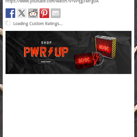
https://www.youtube.com/watch?v=vPljg3MFg0A
Loading Custom Ratings...