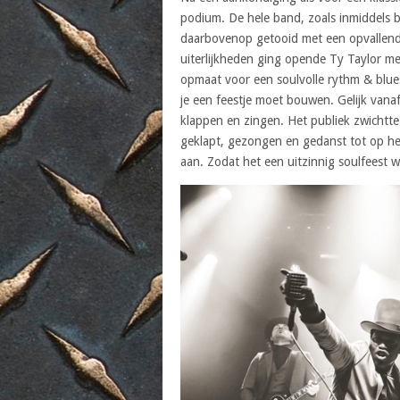
podium. De hele band, zoals inmiddels bi
daarbovenop getooid met een opvallende 
uiterlijkheden ging opende Ty Taylor met
opmaat voor een soulvolle rythm & blues
je een feestje moet bouwen. Gelijk vana
klappen en zingen. Het publiek zwichtt
geklapt, gezongen en gedanst tot op he
aan. Zodat het een uitzinnig soulfeest 