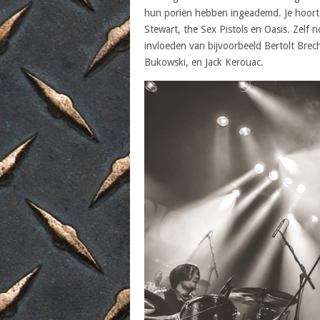
hun poriën hebben ingeademd. Je hoort 
Stewart, the Sex Pistols en Oasis. Zelf
invloeden van bijvoorbeeld Bertolt Brech
Bukowski, en Jack Kerouac.