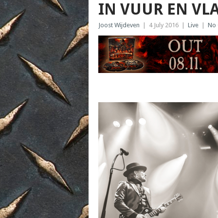
IN VUUR EN VL
Joost Wijdeven
|
4 July 2016
|
Live
|
No