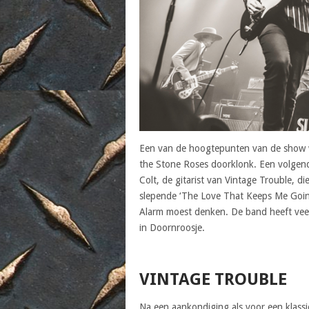
Een van de hoogtepunten van de show w
the Stone Roses doorklonk. Een volgen
Colt, de gitarist van Vintage Trouble, di
slepende ‘The Love That Keeps Me Goin
Alarm moest denken. De band heeft vee
in Doornroosje.
VINTAGE TROUBLE
Na een aankondiging als voor een klass