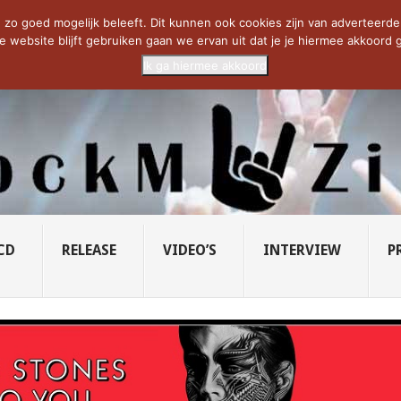
CIETY...
PRIDE OF LIONS – U...
SAVATAGE KOMT TERUG IN 0...
C
zo goed mogelijk beleeft. Dit kunnen ook cookies zijn van adverteerders 
e website blijft gebruiken gaan we ervan uit dat je je hiermee akkoord g
Ik ga hiermee akkoord
CD
RELEASE
VIDEO’S
INTERVIEW
P