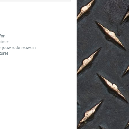
fon
laimer
r jouw rocknieuws in
tures