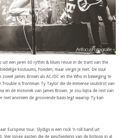
 uit een jaren 60 rythm & blues revue in de trant van the
 driedelige kostuums, hoeden; maar vergis je niet. De soul
an zowel James Brown als AC/DC en the Who in beweging te
e Trouble is frontman Ty Taylor die de immense soulstrot van
ma en de motoriek van James Brown. Je zou bijna de rest van
r niet anoniem de groovende basis legt waarop Ty kan
r Europese tour. Slydigs is een rock ’n roll band uit
 Vier jonge gasten die de geschiedenis van de britpop in al