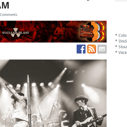
AM
 Comments
*
Colo
*
Disc
*
Stuu
*
Vaca