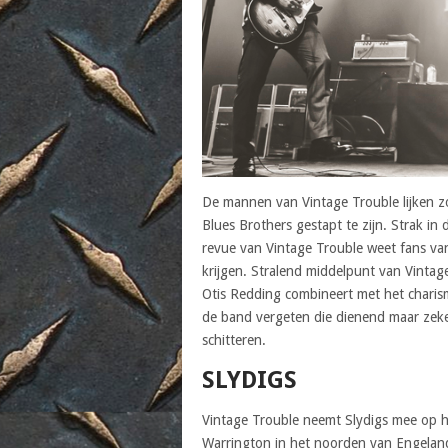
De mannen van Vintage Trouble lijken zo
Blues Brothers gestapt te zijn. Strak in
revue van Vintage Trouble weet fans v
krijgen. Stralend middelpunt van Vintag
Otis Redding combineert met het charis
de band vergeten die dienend maar zeke
schitteren.
SLYDIGS
Vintage Trouble neemt Slydigs mee op haa
Warrington in het noorden van Engeland.