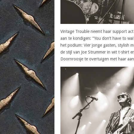
Vintage Trouble neemt haar support act 
aan te kondigen: “You don’t have to wait
het podium: Vier jonge gasten, stylish m
de stijl van Joe Strummer in wit t-shirt 
Doornroosje te overtuigen met haar aanste