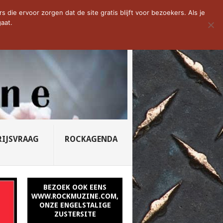
D VAN DE WEEK: SLEEPING...
die ervoor zorgen dat de site gratis blijft voor bezoekers. Als je
aat.
RIJSVRAAG
ROCKAGENDA
BEZOEK OOK EENS
WWW.ROCKMUZINE.COM,
ONZE ENGELSTALIGE
ZUSTERSITE