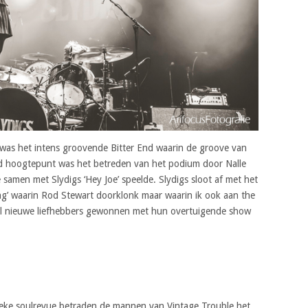
as het intens groovende Bitter End waarin de groove van
d hoogtepunt was het betreden van het podium door Nalle
e samen met Slydigs ‘Hey Joe’ speelde. Slydigs sloot af met het
g’ waarin Rod Stewart doorklonk maar waarin ik ook aan the
l nieuwe liefhebbers gewonnen met hun overtuigende show
ieke soulrevue betraden de mannen van Vintage Trouble het