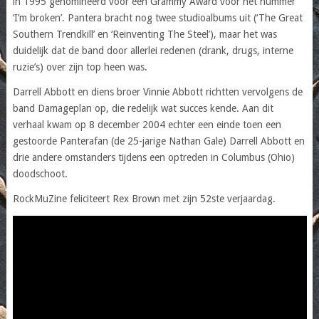
in 1995 genomineerd voor een Grammy Award voor het nummer
‘I’m broken’. Pantera bracht nog twee studioalbums uit (‘The Great
Southern Trendkill’ en ‘Reinventing The Steel’), maar het was
duidelijk dat de band door allerlei redenen (drank, drugs, interne
ruzie’s) over zijn top heen was.
Darrell Abbott en diens broer Vinnie Abbott richtten vervolgens de
band Damageplan op, die redelijk wat succes kende. Aan dit
verhaal kwam op 8 december 2004 echter een einde toen een
gestoorde Panterafan (de 25-jarige Nathan Gale) Darrell Abbott en
drie andere omstanders tijdens een optreden in Columbus (Ohio)
doodschoot.
RockMuZine feliciteert Rex Brown met zijn 52ste verjaardag.