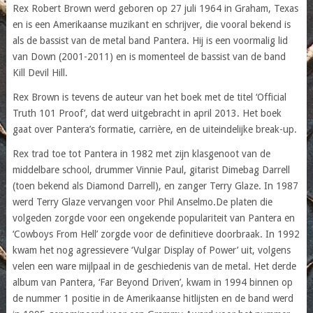
Rex Robert Brown werd geboren op 27 juli 1964 in Graham, Texas
en is een Amerikaanse muzikant en schrijver, die vooral bekend is
als de bassist van de metal band Pantera. Hij is een voormalig lid
van Down (2001-2011) en is momenteel de bassist van de band
Kill Devil Hill.
Rex Brown is tevens de auteur van het boek met de titel ‘Official
Truth 101 Proof’, dat werd uitgebracht in april 2013. Het boek
gaat over Pantera’s formatie, carrière, en de uiteindelijke break-up.
Rex trad toe tot Pantera in 1982 met zijn klasgenoot van de
middelbare school, drummer Vinnie Paul, gitarist Dimebag Darrell
(toen bekend als Diamond Darrell), en zanger Terry Glaze. In 1987
werd Terry Glaze vervangen voor Phil Anselmo.De platen die
volgeden zorgde voor een ongekende populariteit van Pantera en
‘Cowboys From Hell’ zorgde voor de definitieve doorbraak. In 1992
kwam het nog agressievere ‘Vulgar Display of Power’ uit, volgens
velen een ware mijlpaal in de geschiedenis van de metal. Het derde
album van Pantera, ‘Far Beyond Driven’, kwam in 1994 binnen op
de nummer 1 positie in de Amerikaanse hitlijsten en de band werd