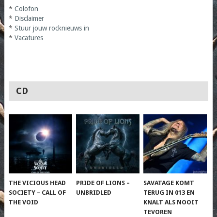
*
Colofon
*
Disclaimer
*
Stuur jouw rocknieuws in
*
Vacatures
CD
THE VICIOUS HEAD
PRIDE OF LIONS –
SAVATAGE KOMT
SOCIETY – CALL OF
UNBRIDLED
TERUG IN 013 EN
THE VOID
KNALT ALS NOOIT
TEVOREN