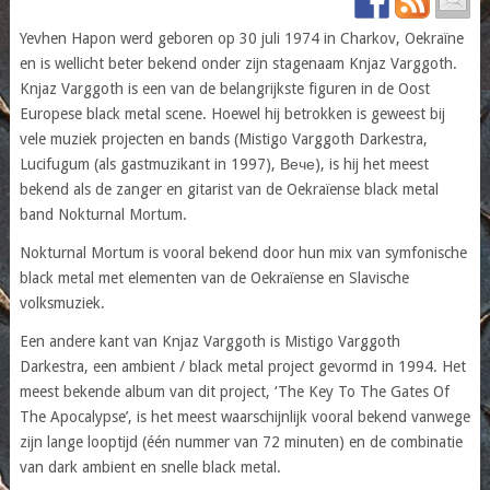
Yevhen Hapon werd geboren op 30 juli 1974 in Charkov, Oekraïne
en is wellicht beter bekend onder zijn stagenaam Knjaz Varggoth.
Knjaz Varggoth is een van de belangrijkste figuren in de Oost
Europese black metal scene. Hoewel hij betrokken is geweest bij
vele muziek projecten en bands (Mistigo Varggoth Darkestra,
Lucifugum (als gastmuzikant in 1997), Вече), is hij het meest
bekend als de zanger en gitarist van de Oekraïense black metal
band Nokturnal Mortum.
Nokturnal Mortum is vooral bekend door hun mix van symfonische
black metal met elementen van de Oekraïense en Slavische
volksmuziek.
Een andere kant van Knjaz Varggoth is Mistigo Varggoth
Darkestra, een ambient / black metal project gevormd in 1994. Het
meest bekende album van dit project, ‘The Key To The Gates Of
The Apocalypse’, is het meest waarschijnlijk vooral bekend vanwege
zijn lange looptijd (één nummer van 72 minuten) en de combinatie
van dark ambient en snelle black metal.