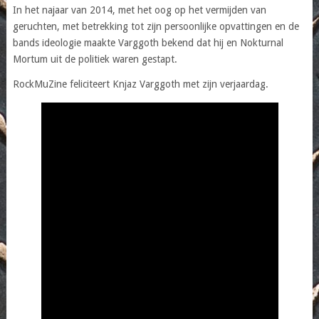
In het najaar van 2014, met het oog op het vermijden van
geruchten, met betrekking tot zijn persoonlijke opvattingen en de
bands ideologie maakte Varggoth bekend dat hij en Nokturnal
Mortum uit de politiek waren gestapt.
RockMuZine feliciteert Knjaz Varggoth met zijn verjaardag.