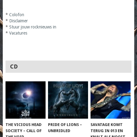
*
Colofon
*
Disclaimer
*
Stuur jouw rocknieuws in
*
Vacatures
CD
THE VICIOUS HEAD
PRIDE OF LIONS –
SAVATAGE KOMT
SOCIETY – CALL OF
UNBRIDLED
TERUG IN 013 EN
THE VOID
KNALT ALS NOOIT