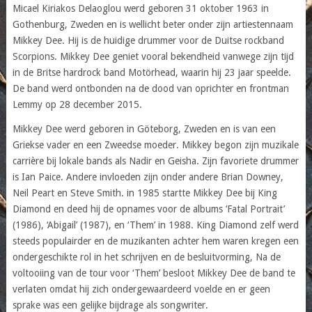
Micael Kiriakos Delaoglou werd geboren 31 oktober 1963 in
Gothenburg, Zweden en is wellicht beter onder zijn artiestennaam
Mikkey Dee. Hij is de huidige drummer voor de Duitse rockband
Scorpions. Mikkey Dee geniet vooral bekendheid vanwege zijn tijd
in de Britse hardrock band Motörhead, waarin hij 23 jaar speelde.
De band werd ontbonden na de dood van oprichter en frontman
Lemmy op 28 december 2015.
Mikkey Dee werd geboren in Göteborg, Zweden en is van een
Griekse vader en een Zweedse moeder. Mikkey begon zijn muzikale
carrière bij lokale bands als Nadir en Geisha. Zijn favoriete drummer
is Ian Paice. Andere invloeden zijn onder andere Brian Downey,
Neil Peart en Steve Smith. in 1985 startte Mikkey Dee bij King
Diamond en deed hij de opnames voor de albums ‘Fatal Portrait’
(1986), ‘Abigail’ (1987), en ‘Them’ in 1988. King Diamond zelf werd
steeds populairder en de muzikanten achter hem waren kregen een
ondergeschikte rol in het schrijven en de besluitvorming, Na de
voltooiing van de tour voor ‘Them’ besloot Mikkey Dee de band te
verlaten omdat hij zich ondergewaardeerd voelde en er geen
sprake was een gelijke bijdrage als songwriter.