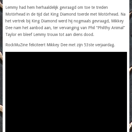
Lemmy had hem herhaaldelijk gevraagd om toe te treden
Motörhead in de tijd dat King Diamond toerde met Motörhead. Na
het vertrek bij King Diamond werd hij nogmaals gevraagd, Mikkey
Dee nam het aanbod aan, ter vervanging van Phil “Philthy Animal”
Taylor en bleef Lemmy trouw tot aan diens dood.
RockMuZine feliciteert Mikkey Dee met zijn 53ste verjaardag.