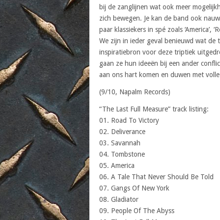
bij de zanglijnen wat ook meer mogelijk
zich bewegen. Je kan de band ook nauw
paar klassiekers in spé zoals ‘America’, ‘
We zijn in ieder geval benieuwd wat de
inspiratiebron voor deze triptiek uitged
gaan ze hun ideeën bij een ander conflict
aan ons hart komen en duwen met volle
(9/10, Napalm Records)
“The Last Full Measure” track listing:
01. Road To Victory
02. Deliverance
03. Savannah
04. Tombstone
05. America
06. A Tale That Never Should Be Told
07. Gangs Of New York
08. Gladiator
09. People Of The Abyss