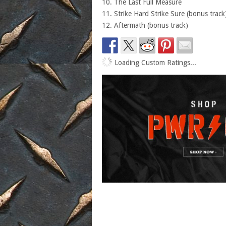
10. The Last Full Measure
11. Strike Hard Strike Sure (bonus track
12. Aftermath (bonus track)
Loading Custom Ratings...