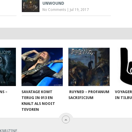
UNWOUND
No Comments
|
Jul 19, 2017
NS –
SAVATAGE KOMT
RUYNED – PROFANUM
VOYAGER
TERUG IN 013 EN
SACRIFICIUM
IN TILB
KNALT ALS NOOIT
TEVOREN
KMUZINE
.