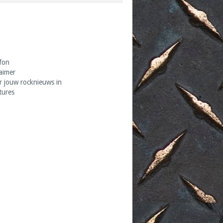
fon
laimer
r jouw rocknieuws in
tures