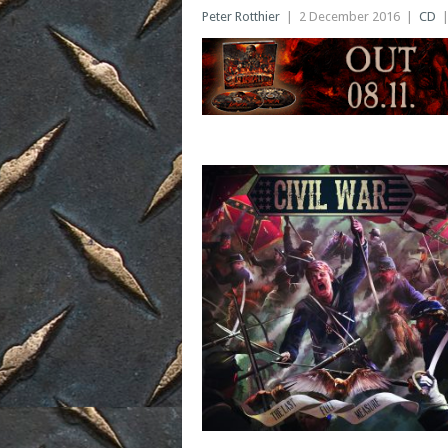
Peter Rotthier
|
2 December 2016
|
CD