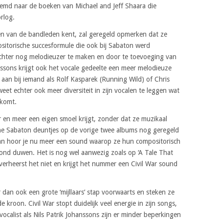
rnoemd naar de boeken van Michael and Jeff Shaara die
rlog.
eden van de bandleden kent, zal geregeld opmerken dat ze
ositorische succesformule die ook bij Sabaton werd
echter nog melodieuzer te maken en door te toevoeging van
nssons krijgt ook het vocale gedeelte een meer melodieuze
w aan bij iemand als Rolf Kasparek (Running Wild) of Chris
et echter ook meer diversiteit in zijn vocalen te leggen wat
 komt.
r en meer een eigen smoel krijgt, zonder dat ze muzikaal
che Sabaton deuntjes op de vorige twee albums nog geregeld
dan hoor je nu meer een sound waarop ze hun compositorisch
ond duwen. Het is nog wel aanwezig zoals op ‘A Tale That
erheerst het niet en krijgt het nummer een Civil War sound
r dan ook een grote ‘mijllaars’ stap voorwaarts en steken ze
kroon. Civil War stopt duidelijk veel energie in zijn songs,
vocalist als Nils Patrik Johanssons zijn er minder beperkingen