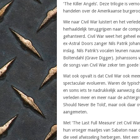
‘The Killer Angels’. Deze trilogie is ve
handelen over de Amerikaanse burgeroo
Wie naar Civil War luistert en het verl
herhaaldelijk teruggrijpen naar de comp
gehanteerd. Civil War weet het geheel 
ex-Astral Doors zanger Nils Patrik Joha
inslag. Nils Patrik’s vocalen leunen nau
Boltendahl (Grave Digger). Johanssons we
de songs van Civil War zeker ten goede
Wat ook opvalt is dat Civil War ook mee
spectaculair evolueren. Waren de typis
en soms iets te nadrukkelijk aanwezig 
verleden meer en meer naar de achtergr
Should Never Be Told’, maar ook daar ov
aangemeten.
Met ‘The Last Full Measure’ zet Civil Wa
hun vroeger maatjes van Sabaton naar de 
die veel afwisseling herbergen. Met een 