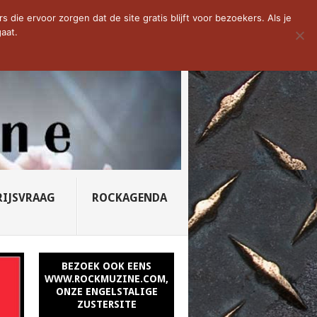
D VAN DE WEEK: SLEEPING...
die ervoor zorgen dat de site gratis blijft voor bezoekers. Als je
aat.
RIJSVRAAG
ROCKAGENDA
BEZOEK OOK EENS
WWW.ROCKMUZINE.COM,
ONZE ENGELSTALIGE
ZUSTERSITE