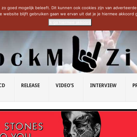
CIETY...
PRIDE OF LIONS – U...
SAVATAGE KOMT TERUG IN 0...
C
zo goed mogelijk beleeft. Dit kunnen ook cookies zijn van adverteerders 
e website blijft gebruiken gaan we ervan uit dat je je hiermee akkoord g
Ik ga hiermee akkoord
CD
RELEASE
VIDEO’S
INTERVIEW
P