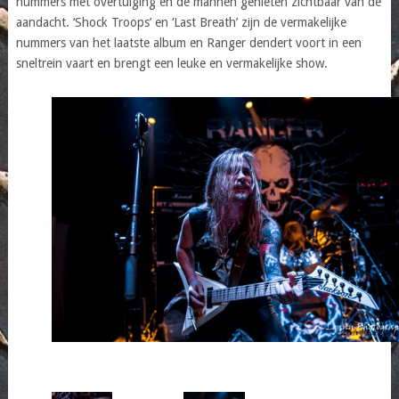
nummers met overtuiging en de mannen genieten zichtbaar van de
aandacht. ‘Shock Troops’ en ‘Last Breath’ zijn de vermakelijke
nummers van het laatste album en Ranger dendert voort in een
sneltrein vaart en brengt een leuke en vermakelijke show.