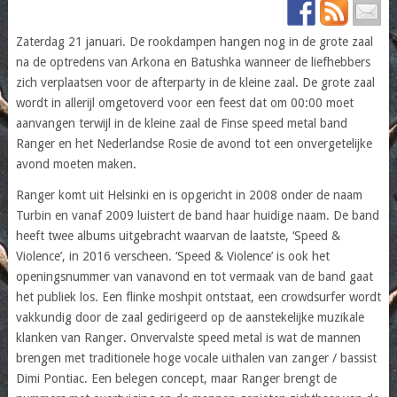
Zaterdag 21 januari. De rookdampen hangen nog in de grote zaal
na de optredens van Arkona en Batushka wanneer de liefhebbers
zich verplaatsen voor de afterparty in de kleine zaal. De grote zaal
wordt in allerijl omgetoverd voor een feest dat om 00:00 moet
aanvangen terwijl in de kleine zaal de Finse speed metal band
Ranger en het Nederlandse Rosie de avond tot een onvergetelijke
avond moeten maken.
Ranger komt uit Helsinki en is opgericht in 2008 onder de naam
Turbin en vanaf 2009 luistert de band haar huidige naam. De band
heeft twee albums uitgebracht waarvan de laatste, ‘Speed &
Violence’, in 2016 verscheen. ‘Speed & Violence’ is ook het
openingsnummer van vanavond en tot vermaak van de band gaat
het publiek los. Een flinke moshpit ontstaat, een crowdsurfer wordt
vakkundig door de zaal gedirigeerd op de aanstekelijke muzikale
klanken van Ranger. Onvervalste speed metal is wat de mannen
brengen met traditionele hoge vocale uithalen van zanger / bassist
Dimi Pontiac. Een belegen concept, maar Ranger brengt de