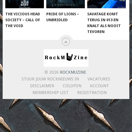
THE VICIOUS HEAD
PRIDE OF LIONS –
SAVATAGE KOMT
SOCIETY – CALL OF
UNBRIDLED
TERUG IN 013 EN
THE VOID
KNALT ALS NOOIT
TEVOREN
© 2026
ROCKMUZINE
.
STUUR JOUW ROCKNIEUWS IN
VACATURES
DISCLAIMER
COLOFON
ACCOUNT
MEMBERSHIP LIST
REGISTRATION