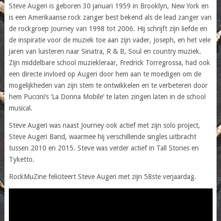
Steve Augeri is geboren 30 januari 1959 in Brooklyn, New York en
is een Amerikaanse rock zanger best bekend als de lead zanger van
de rockgroep Journey van 1998 tot 2006. Hij schrijft zijn liefde en
de inspiratie voor de muziek toe aan zijn vader, Joseph, en het vele
jaren van luisteren naar Sinatra, R & B, Soul en country muziek.
Zijn middelbare school muziekleraar, Fredrick Torregrossa, had ook
een directe invloed op Augeri door hem aan te moedigen om de
mogelijkheden van zijn stem te ontwikkelen en te verbeteren door
hem Puccini’s ‘La Donna Mobile’ te laten zingen laten in de school
musical.
Steve Augeri was naast Journey ook actief met zijn solo project,
Steve Augeri Band, waarmee hij verschillende singles uitbracht
tussen 2010 en 2015. Steve was verder actief in Tall Stories en
Tyketto.
RockMuZine feliciteert Steve Augeri met zijn 58ste verjaardag.