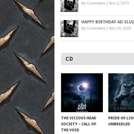
No Comments
|
Nov 2, 2019
HAPPY BIRTHDAY AD SLUI
No Comments
|
Nov 29, 2020
CD
THE VICIOUS HEAD
PRIDE OF LIO
SOCIETY – CALL OF
UNBRIDLED
THE VOID