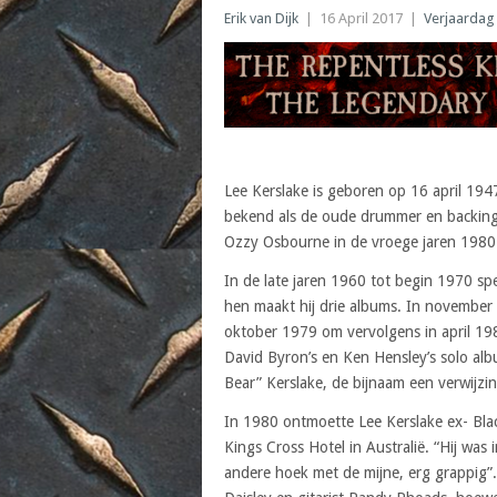
Erik van Dijk
|
16 April 2017
|
Verjaardag
Lee Kerslake is geboren op 16 april 194
bekend als de oude drummer en backing 
Ozzy Osbourne in de vroege jaren 1980
In de late jaren 1960 tot begin 1970 s
hen maakt hij drie albums. In november 
oktober 1979 om vervolgens in april 198
David Byron’s en Ken Hensley’s solo alb
Bear” Kerslake, de bijnaam een verwijzi
In 1980 ontmoette Lee Kerslake ex- Blac
Kings Cross Hotel in Australië. “Hij was 
andere hoek met de mijne, erg grappig”