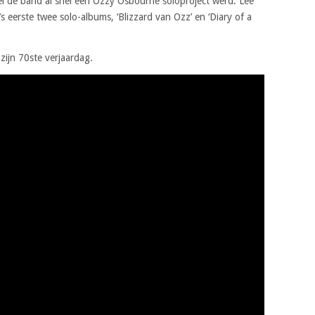
el de band al snel een Ozzy Osbourne soloproject werd. Lee
s eerste twee solo-albums, ‘Blizzard van Ozz’ en ‘Diary of a
zijn 70ste verjaardag.