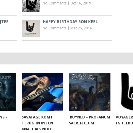
No Comments
|
Oct 16, 2019
JTER
HAPPY BIRTHDAY RON KEEL
No Comments
|
Mar 25, 2016
NS –
SAVATAGE KOMT
RUYNED – PROFANUM
VOYAGER
TERUG IN 013 EN
SACRIFICIUM
IN TILB
KNALT ALS NOOIT