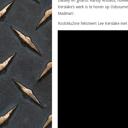
Daisley en gitarist Randy Rhoads, hoew
Kerslake’s werk is te horen op Osbourne’
Madman’.
RockMuZine feliciteert Lee Kerslake met 