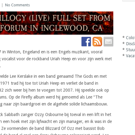
|
No Comments
*
Colo
*
Disc
*
Stuu
7 in Winton, Engeland en is een Engels muzikant, vooral
*
Vaca
vocalist voor de rockband Uriah Heep en voor zijn werk met
.
peelde Lee Kerslake in een band genaamd The Gods en met
1971 trad hij toe tot Uriah Heep en verliet de band in
2 zich weer bij hen te voegen tot 2007. Hij speelde ook op
ums. Op de Firefly album werd hij genoemd als Lee “The
ng naar zijn baardgroei en de algehele solide lichaamsbouw.
k Sabbath zanger Ozzy Osbourne bij toeval in een lift in het
in een hoek met zijn lijfwacht en zijn manager, en ik was in de
. Ze vormenden de band Blizzard Of Ozz met bassist Bob