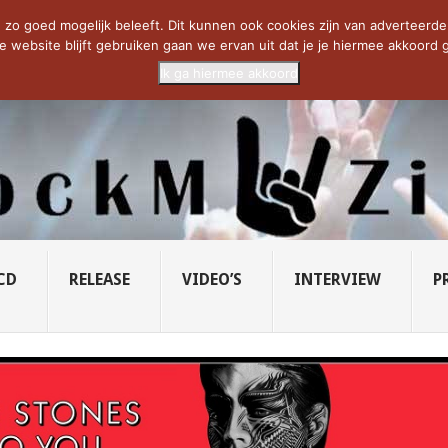
CIETY...
PRIDE OF LIONS – U...
SAVATAGE KOMT TERUG IN 0...
C
zo goed mogelijk beleeft. Dit kunnen ook cookies zijn van adverteerders 
e website blijft gebruiken gaan we ervan uit dat je je hiermee akkoord g
Ik ga hiermee akkoord
CD
RELEASE
VIDEO’S
INTERVIEW
P