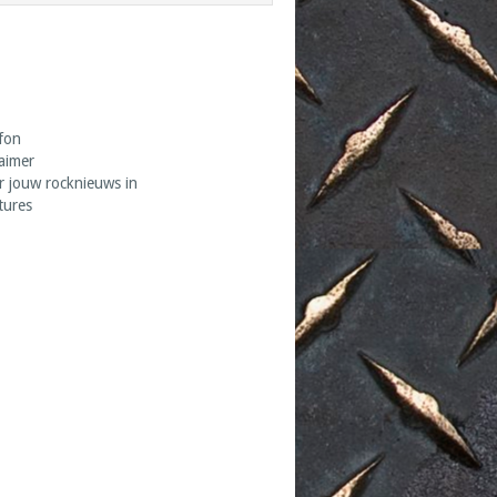
fon
laimer
r jouw rocknieuws in
tures