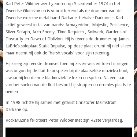
Karl Peter Wildoer werd geboren op 5 september 1974 in het
Zweedse Glumslöv en is vooral bekend als de drummer van de
Zweedse extreme metal band Darkane. behalve Darkane is Karl
actief geweest in tal van bands: Armageddon, Majestic, Pestilence,
Silver Seraph, Arch Enemy, Time Requiem , Soilwork, Gardens of
Obscurity en Dawn of Oblivion. Hij is tevens de drummer op James
LaBrie’s soloplaat Static Impulse, op deze plaat drumt hij niet alleen
maar neemt hij ook de “harsh vocals” voor zijn rekening.
Hij kreeg zijn eerste drumset toen hij zeven was en toen hij negen
was begon hij de fluit te bespelen bij de plaatselijke muziekschool,
alwaar hij leerde hoe bladmuziek te lezen en spelen. Na een jaar
van het spelen van de fluit besloot hij stoppen en drumles plaats te
nemen.
In 1998 richtte hij samen met gitarist Christofer Malmström
Darkane op.
RockMuZine feliciteert Peter Wildoer met zijn 42ste verjaardag.