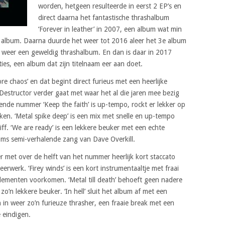
worden, hetgeen resulteerde in eerst 2 EP’s en
direct daarna het fantastische thrashalbum
‘Forever in leather’ in 2007, een album wat min
e album. Daarna duurde het weer tot 2016 aleer het 3e album
k weer een geweldig thrashalbum. En dan is daar in 2017
ies, een album dat zijn titelnaam eer aan doet.
 chaos’ en dat begint direct furieus met een heerlijke
 Destructor verder gaat met waar het al die jaren mee bezig
gende nummer ‘Keep the faith’ is up-tempo, rockt er lekker op
ken. ‘Metal spike deep’ is een mix met snelle en up-tempo
iff. ‘We are ready’ is een lekkere beuker met een echte
oms semi-verhalende zang van Dave Overkill.
her met over de helft van het nummer heerlijk kort staccato
rwerk. ‘Firey winds’ is een kort instrumentaaltje met fraai
lementen voorkomen. ‘Metal till death’ behoeft geen nadere
zo’n lekkere beuker. ‘In hell’ sluit het album af met een
 in weer zo’n furieuze thrasher, een fraaie break met een
 eindigen.