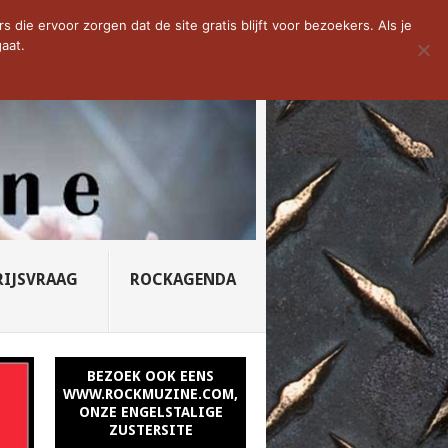
D VAN DE WEEK: SLEEPING...
die ervoor zorgen dat de site gratis blijft voor bezoekers. Als je
aat.
RIJSVRAAG
ROCKAGENDA
BEZOEK OOK EENS
WWW.ROCKMUZINE.COM,
ONZE ENGELSTALIGE
ZUSTERSITE