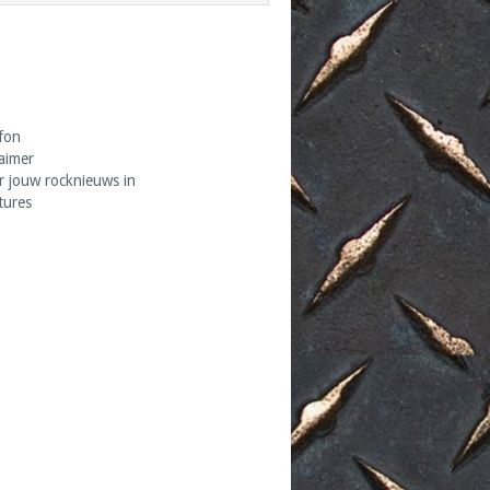
fon
laimer
r jouw rocknieuws in
tures