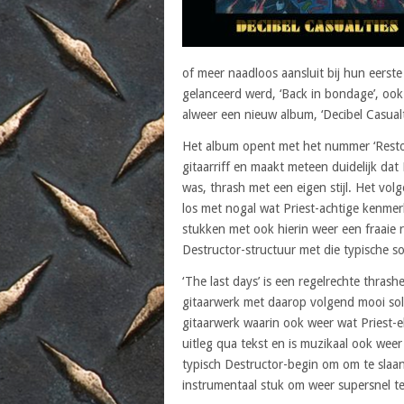
of meer naadloos aansluit bij hun eerst
gelanceerd werd, ‘Back in bondage’, oo
alweer een nieuw album, ‘Decibel Casualt
Het album opent met het nummer ‘Restore
gitaarriff en maakt meteen duidelijk dat
was, thrash met een eigen stijl. Het vol
los met nogal wat Priest-achtige kenmer
stukken met ook hierin weer een fraaie r
Destructor-structuur met die typische s
‘The last days’ is een regelrechte thras
gitaarwerk met daarop volgend mooi solee
gitaarwerk waarin ook weer wat Priest-e
uitleg qua tekst en is muzikaal ook weer 
typisch Destructor-begin om om te slaan
instrumentaal stuk om weer supersnel te