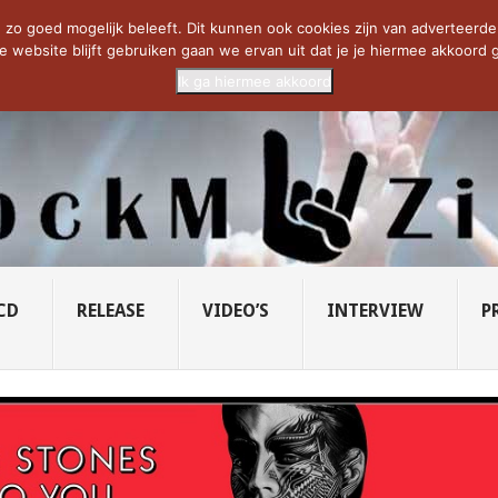
CIETY...
PRIDE OF LIONS – U...
SAVATAGE KOMT TERUG IN 0...
C
zo goed mogelijk beleeft. Dit kunnen ook cookies zijn van adverteerders 
e website blijft gebruiken gaan we ervan uit dat je je hiermee akkoord g
Ik ga hiermee akkoord
CD
RELEASE
VIDEO’S
INTERVIEW
P