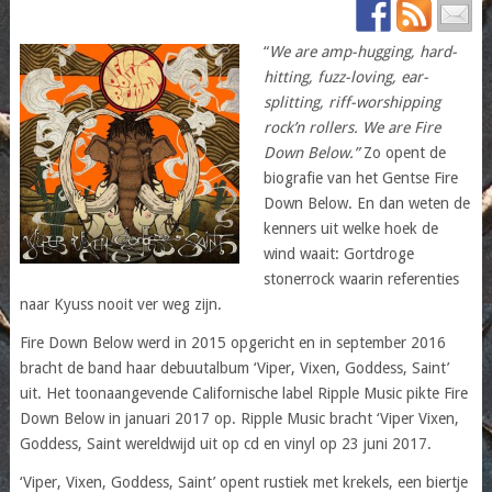
“
We are amp-hugging, hard-
hitting, fuzz-loving, ear-
splitting, riff-worshipping
rock’n rollers. We are Fire
Down Below.”
Zo opent de
biografie van het Gentse Fire
Down Below. En dan weten de
kenners uit welke hoek de
wind waait: Gortdroge
stonerrock waarin referenties
naar Kyuss nooit ver weg zijn.
Fire Down Below werd in 2015 opgericht en in september 2016
bracht de band haar debuutalbum ‘Viper, Vixen, Goddess, Saint’
uit. Het toonaangevende Californische label Ripple Music pikte Fire
Down Below in januari 2017 op. Ripple Music bracht ‘Viper Vixen,
Goddess, Saint wereldwijd uit op cd en vinyl op 23 juni 2017.
‘Viper, Vixen, Goddess, Saint’ opent rustiek met krekels, een biertje