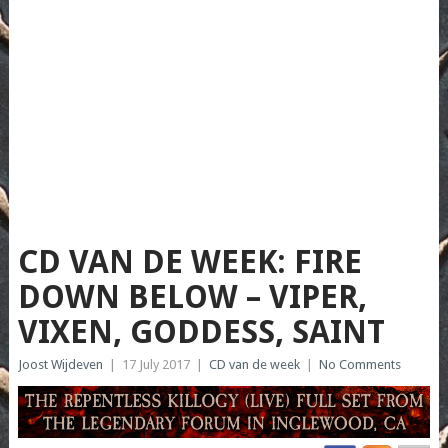
CD VAN DE WEEK: FIRE
DOWN BELOW – VIPER,
VIXEN, GODDESS, SAINT
Joost Wijdeven
|
17 July 2017
|
CD van de week
|
No Comments