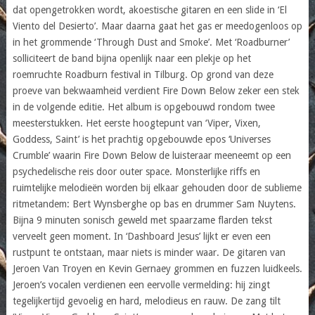
dat opengetrokken wordt, akoestische gitaren en een slide in ‘El
Viento del Desierto’. Maar daarna gaat het gas er meedogenloos op
in het grommende ‘Through Dust and Smoke’. Met ‘Roadburner’
solliciteert de band bijna openlijk naar een plekje op het
roemruchte Roadburn festival in Tilburg. Op grond van deze
proeve van bekwaamheid verdient Fire Down Below zeker een stek
in de volgende editie. Het album is opgebouwd rondom twee
meesterstukken. Het eerste hoogtepunt van ‘Viper, Vixen,
Goddess, Saint’ is het prachtig opgebouwde epos ‘Universes
Crumble’ waarin Fire Down Below de luisteraar meeneemt op een
psychedelische reis door outer space. Monsterlijke riffs en
ruimtelijke melodieën worden bij elkaar gehouden door de sublieme
ritmetandem: Bert Wynsberghe op bas en drummer Sam Nuytens.
Bijna 9 minuten sonisch geweld met spaarzame flarden tekst
verveelt geen moment. In ‘Dashboard Jesus’ lijkt er even een
rustpunt te ontstaan, maar niets is minder waar. De gitaren van
Jeroen Van Troyen en Kevin Gernaey grommen en fuzzen luidkeels.
Jeroen’s vocalen verdienen een eervolle vermelding: hij zingt
tegelijkertijd gevoelig en hard, melodieus en rauw. De zang tilt