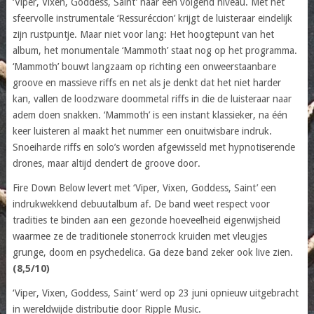
‘Viper, Vixen, Goddess, Saint’ naar een volgend niveau. Met het
sfeervolle instrumentale ‘Ressuréccion’ krijgt de luisteraar eindelijk
zijn rustpuntje. Maar niet voor lang: Het hoogtepunt van het
album, het monumentale ‘Mammoth’ staat nog op het programma.
‘Mammoth’ bouwt langzaam op richting een onweerstaanbare
groove en massieve riffs en net als je denkt dat het niet harder
kan, vallen de loodzware doommetal riffs in die de luisteraar naar
adem doen snakken. ‘Mammoth’ is een instant klassieker, na één
keer luisteren al maakt het nummer een onuitwisbare indruk.
Snoeiharde riffs en solo’s worden afgewisseld met hypnotiserende
drones, maar altijd dendert de groove door.
Fire Down Below levert met ‘Viper, Vixen, Goddess, Saint’ een
indrukwekkend debuutalbum af. De band weet respect voor
tradities te binden aan een gezonde hoeveelheid eigenwijsheid
waarmee ze de traditionele stonerrock kruiden met vleugjes
grunge, doom en psychedelica. Ga deze band zeker ook live zien.
(8,5/10)
‘Viper, Vixen, Goddess, Saint’ werd op 23 juni opnieuw uitgebracht
in wereldwijde distributie door Ripple Music.