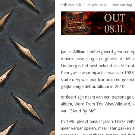
Erik van Dijk
|
26 July 2017
|
Verjaardag
James William Lindberg werd geboren op 
Amerikaanse zanger en gitarist. Actief si
Lindberg is het best bekend als de fron
Pennywise waar hij actief was van 1988
sluiten. Hij was ook frontman en gitaris
gelijknamige debuutalbum in 2010.
ontleent zijn naam aan een personage uit
album, Word From The Wise/Wildcard, k
van “Stand By Me”.
In 1996 pleegt bassist Jason Thirsk zel
meer verder spelen, maar later pakken 