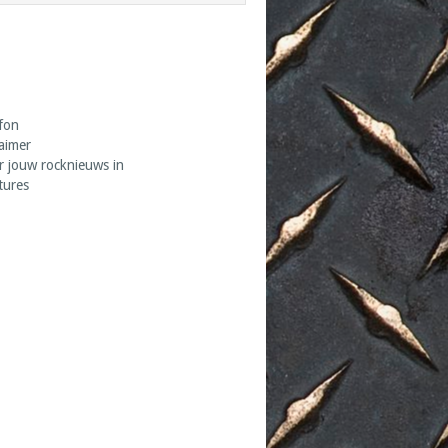
fon
laimer
r jouw rocknieuws in
tures