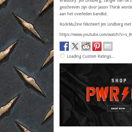
Bradbury. Jim Lindberg, zanger van de b
geschreven zijn door Jason Thirsk word
aan het overleden bandlid.
RockMuZine feliciteert Jim Lindberg met 
https://www.youtube.com/watch?v=s_
Loading Custom Ratings...