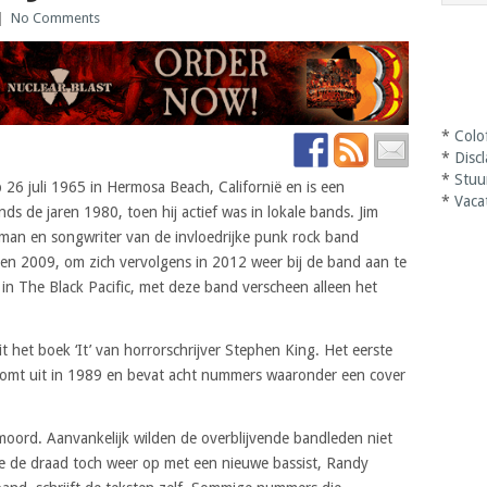
|
No Comments
*
Colo
*
Disc
*
Stuu
26 juli 1965 in Hermosa Beach, Californië en is een
*
Vaca
nds de jaren 1980, toen hij actief was in lokale bands. Jim
tman en songwriter van de invloedrijke punk rock band
 en 2009, om zich vervolgens in 2012 weer bij de band aan te
t in The Black Pacific, met deze band verscheen alleen het
 het boek ‘It’ van horrorschrijver Stephen King. Het eerste
omt uit in 1989 en bevat acht nummers waaronder een cover
fmoord. Aanvankelijk wilden de overblijvende bandleden niet
ze de draad toch weer op met een nieuwe bassist, Randy