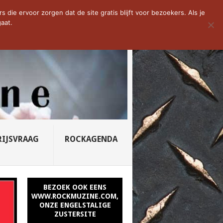
D VAN DE WEEK: SLEEPING...
die ervoor zorgen dat de site gratis blijft voor bezoekers. Als je
aat.
RIJSVRAAG
ROCKAGENDA
BEZOEK OOK EENS
WWW.ROCKMUZINE.COM,
ONZE ENGELSTALIGE
ZUSTERSITE