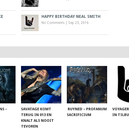
KE
HAPPY BIRTHDAY NEAL SMITH
No Comments
|
Sep 23, 2016
NS –
SAVATAGE KOMT
RUYNED – PROFANUM
VOYAGER
TERUG IN 013 EN
SACRIFICIUM
IN TILB
KNALT ALS NOOIT
TEVOREN