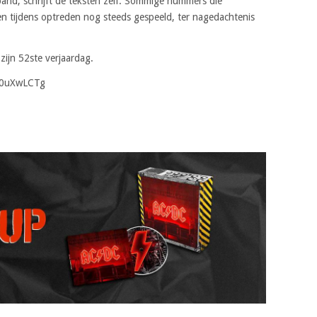
and, schrijft de teksten zelf. Sommige nummers die
en tijdens optreden nog steeds gespeeld, ter nagedachtenis
zijn 52ste verjaardag.
B0uXwLCTg