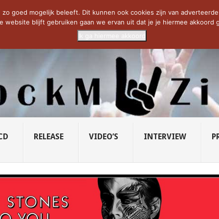
CIETY...
PRIDE OF LIONS – U...
SAVATAGE KOMT TERUG IN 0...
C
zo goed mogelijk beleeft. Dit kunnen ook cookies zijn van adverteerders 
e website blijft gebruiken gaan we ervan uit dat je je hiermee akkoord g
Ik ga hiermee akkoord
CD
RELEASE
VIDEO’S
INTERVIEW
P