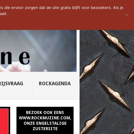
D VAN DE WEEK: SLEEPING...
die ervoor zorgen dat de site gratis blijft voor bezoekers. Als je
aat.
RIJSVRAAG
ROCKAGENDA
BEZOEK OOK EENS
WWW.ROCKMUZINE.COM,
ONZE ENGELSTALIGE
ZUSTERSITE