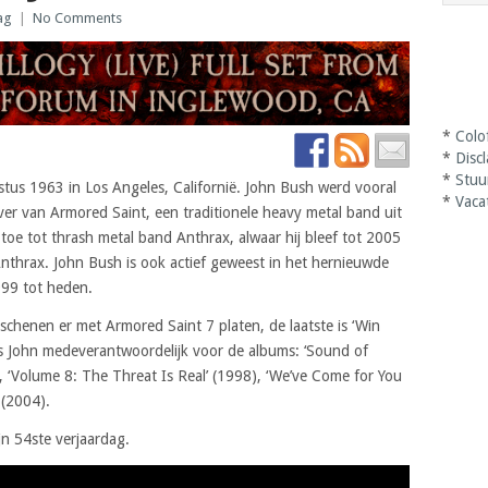
ag
|
No Comments
*
Colo
*
Disc
*
Stuu
us 1963 in Los Angeles, Californië. John Bush werd vooral
*
Vaca
ver van Armored Saint, een traditionele heavy metal band uit
j toe tot thrash metal band Anthrax, alwaar hij bleef tot 2005
Anthrax. John Bush is ook actief geweest in het hernieuwde
99 tot heden.
chenen er met Armored Saint 7 platen, de laatste is ‘Win
 John medeverantwoordelijk voor de albums: ‘Sound of
, ‘Volume 8: The Threat Is Real’ (1998), ‘We’ve Come for You
 (2004).
jn 54ste verjaardag.