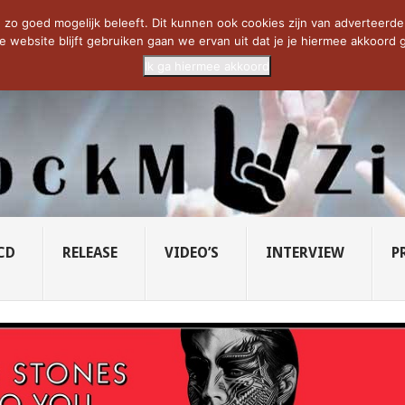
CIETY...
PRIDE OF LIONS – U...
SAVATAGE KOMT TERUG IN 0...
C
zo goed mogelijk beleeft. Dit kunnen ook cookies zijn van adverteerders 
e website blijft gebruiken gaan we ervan uit dat je je hiermee akkoord g
Ik ga hiermee akkoord
CD
RELEASE
VIDEO’S
INTERVIEW
P