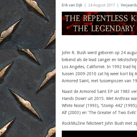
Erik van Dijk
|
24 August 2017
|
Verjaard
John R. Bush werd geboren op 24 august
bekend als de lead zanger en tekstschrij
Los Angeles, Californië. In 1992 trad hi
tussen 2009-2010 zat hij weer kort bij 
Armored Saint, met tussenpozen van 19
Naast de Armored Saint EP uit 1983 vers
Hands Down’ uit 2015. Met Anthrax was
White Noise’ (1993), ‘Stomp 442’ (1995)
All’ (2003) en ‘The Greater of Two Evils’
RockMuZine feliciteert John Bush met zi