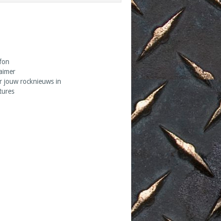
fon
laimer
r jouw rocknieuws in
tures