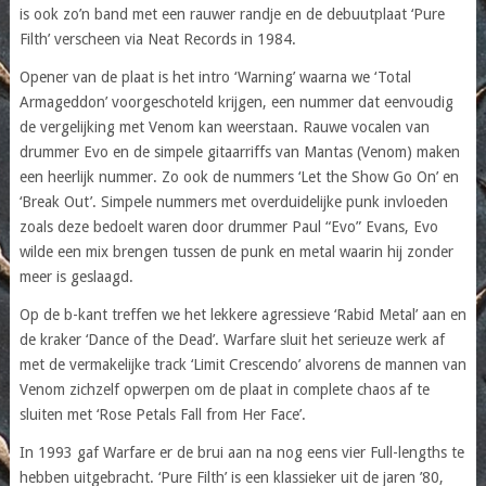
is ook zo’n band met een rauwer randje en de debuutplaat ‘Pure
Filth’ verscheen via Neat Records in 1984.
Opener van de plaat is het intro ‘Warning’ waarna we ‘Total
Armageddon’ voorgeschoteld krijgen, een nummer dat eenvoudig
de vergelijking met Venom kan weerstaan. Rauwe vocalen van
drummer Evo en de simpele gitaarriffs van Mantas (Venom) maken
een heerlijk nummer. Zo ook de nummers ‘Let the Show Go On’ en
‘Break Out’. Simpele nummers met overduidelijke punk invloeden
zoals deze bedoelt waren door drummer Paul “Evo” Evans, Evo
wilde een mix brengen tussen de punk en metal waarin hij zonder
meer is geslaagd.
Op de b-kant treffen we het lekkere agressieve ‘Rabid Metal’ aan en
de kraker ‘Dance of the Dead’. Warfare sluit het serieuze werk af
met de vermakelijke track ‘Limit Crescendo’ alvorens de mannen van
Venom zichzelf opwerpen om de plaat in complete chaos af te
sluiten met ‘Rose Petals Fall from Her Face’.
In 1993 gaf Warfare er de brui aan na nog eens vier Full-lengths te
hebben uitgebracht. ‘Pure Filth’ is een klassieker uit de jaren ’80,