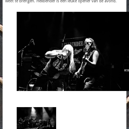
weet te brengen. Hellbender is een leuke opener van de avond.