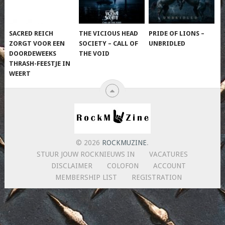
SACRED REICH
THE VICIOUS HEAD
PRIDE OF LIONS –
ZORGT VOOR EEN
SOCIETY – CALL OF
UNBRIDLED
DOORDEWEEKS
THE VOID
THRASH-FEESTJE IN
WEERT
© 2026
ROCKMUZINE
.
STUUR JOUW ROCKNIEUWS IN
VACATURES
DISCLAIMER
COLOFON
ACCOUNT
MEMBERSHIP LIST
REGISTRATION