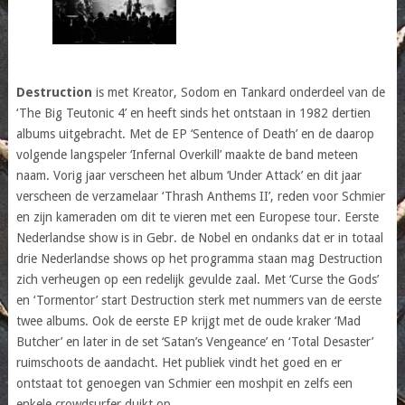
Destruction
is met Kreator, Sodom en Tankard onderdeel van de
‘The Big Teutonic 4’ en heeft sinds het ontstaan in 1982 dertien
albums uitgebracht. Met de EP ‘Sentence of Death’ en de daarop
volgende langspeler ‘Infernal Overkill’ maakte de band meteen
naam. Vorig jaar verscheen het album ‘Under Attack’ en dit jaar
verscheen de verzamelaar ‘Thrash Anthems II’, reden voor Schmier
en zijn kameraden om dit te vieren met een Europese tour. Eerste
Nederlandse show is in Gebr. de Nobel en ondanks dat er in totaal
drie Nederlandse shows op het programma staan mag Destruction
zich verheugen op een redelijk gevulde zaal. Met ‘Curse the Gods’
en ‘Tormentor’ start Destruction sterk met nummers van de eerste
twee albums. Ook de eerste EP krijgt met de oude kraker ‘Mad
Butcher’ en later in de set ‘Satan’s Vengeance’ en ‘Total Desaster’
ruimschoots de aandacht. Het publiek vindt het goed en er
ontstaat tot genoegen van Schmier een moshpit en zelfs een
enkele crowdsurfer duikt op.