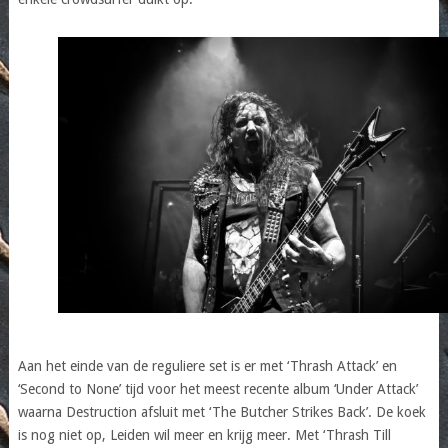
Aan het einde van de reguliere set is er met ‘Thrash Attack’ en
‘Second to None’ tijd voor het meest recente album ‘Under Attack’
waarna Destruction afsluit met ‘The Butcher Strikes Back’. De koek
is nog niet op, Leiden wil meer en krijg meer. Met ‘Thrash Till