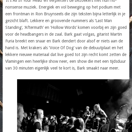
‘It’s All In Your Head’ en verplettert de bezoekers met hun no-
nonsense muziek. Energiek en vol beweging op het podium met
een frontman in Ron Bruynseels die zijn teksten bijna letterlijk in je
gezicht blaft. Lekkere en groovende nummers als ‘Last Man
Standing’, ‘Aftermath’ en ‘Hollow Words’ komen voorbij en zijn goed
voor de headbangers in de zaal. Bark gaat volgas, gitarist Martin
Furia breekt een snaar en Bark dendert door alsof er niets aan de
hand is. Met krakers als ‘Voice Of Dog’ van de debuutplaat en het
lekkere nieuwe materiaal dat live goed tot zijn recht komt zetten de
Vlamingen een heerlijke show neer, een show die met een tijdsduur
van 30 minuten eigenlijk veel te kort is, Bark smaakt naar meer.