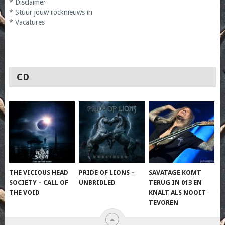
*
Disclaimer
*
Stuur jouw rocknieuws in
*
Vacatures
CD
THE VICIOUS HEAD
PRIDE OF LIONS –
SAVATAGE KOMT
SOCIETY – CALL OF
UNBRIDLED
TERUG IN 013 EN
THE VOID
KNALT ALS NOOIT
TEVOREN