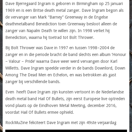
Dave Bjerregaard Ingram is geboren in Birmingham op 25 januari
1969 en is een Britse death metal zanger. Dave Ingram begon als
de vervanger van Mark “Barney” Greenway in de Engelse
deathmetalband Benediction toen Greenway besloot alleen de
zanger van Napalm Death te willen zijn. In 1998 verliet hij
Benediction, waarna hij toetrad tot Bolt Thrower.
Bij Bolt Thrower was Dave in 1997 en tussen 1998–2004 de
zanger en in die periode bracht de band slechts een album ‘Honour
– Valour – Pride’ waarna Dave weer werd vervangen door Karl
Willetts. Dave Ingram speelde verder in de bands Downlord, Down
Among The Dead Men en Echelon, en was betrokken als gast
zanger bij verschillende bands.
Even heeft Dave Ingram zijn kunsten vertoont in de Nederlandse
death metal band Hail Of Bullets, zijn eerst Europese live optreden
vond plaats op de Eindhoven Metal Meeting, december 2016,
voordat Hail Of Bullets ermee ophield.
RockMuZine feliciteert Dave Ingram met zijn 49ste verjaardag