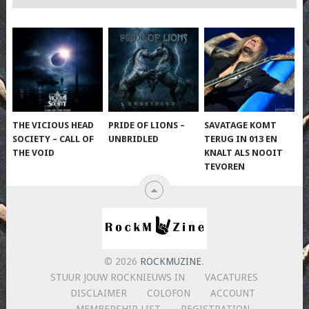
THE VICIOUS HEAD
PRIDE OF LIONS –
SAVATAGE KOMT
SOCIETY – CALL OF
UNBRIDLED
TERUG IN 013 EN
THE VOID
KNALT ALS NOOIT
TEVOREN
© 2026
ROCKMUZINE
.
STUUR JOUW ROCKNIEUWS IN
VACATURES
DISCLAIMER
COLOFON
ACCOUNT
MEMBERSHIP LIST
REGISTRATION