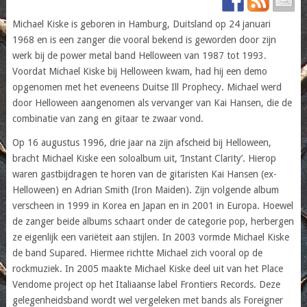
Michael Kiske is geboren in Hamburg, Duitsland op 24 januari
1968 en is een zanger die vooral bekend is geworden door zijn
werk bij de power metal band Helloween van 1987 tot 1993.
Voordat Michael Kiske bij Helloween kwam, had hij een demo
opgenomen met het eveneens Duitse Ill Prophecy. Michael werd
door Helloween aangenomen als vervanger van Kai Hansen, die de
combinatie van zang en gitaar te zwaar vond.
Op 16 augustus 1996, drie jaar na zijn afscheid bij Helloween,
bracht Michael Kiske een soloalbum uit, ‘Instant Clarity’. Hierop
waren gastbijdragen te horen van de gitaristen Kai Hansen (ex-
Helloween) en Adrian Smith (Iron Maiden). Zijn volgende album
verscheen in 1999 in Korea en Japan en in 2001 in Europa. Hoewel
de zanger beide albums schaart onder de categorie pop, herbergen
ze eigenlijk een variëteit aan stijlen. In 2003 vormde Michael Kiske
de band Supared. Hiermee richtte Michael zich vooral op de
rockmuziek. In 2005 maakte Michael Kiske deel uit van het Place
Vendome project op het Italiaanse label Frontiers Records. Deze
gelegenheidsband wordt wel vergeleken met bands als Foreigner