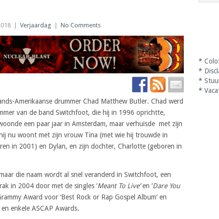
2018
|
Verjaardag
|
No Comments
*
Colo
*
Disc
*
Stuu
*
Vaca
rlands-Amerikaanse drummer Chad Matthew Butler. Chad werd
mer van de band Switchfoot, die hij in 1996 oprichtte,
woonde een paar jaar in Amsterdam, maar verhuisde met zijn
 hij nu woont met zijn vrouw Tina (met wie hij trouwde in
ren in 2001) en Dylan, en zijn dochter, Charlotte (geboren in
maar die naam wordt al snel veranderd in Switchfoot, een
rak in 2004 door met de singles ‘
Meant To Live’
en ‘
Dare You
Grammy Award voor ‘Best Rock or Rap Gospel Album’ en
 en enkele ASCAP Awards.