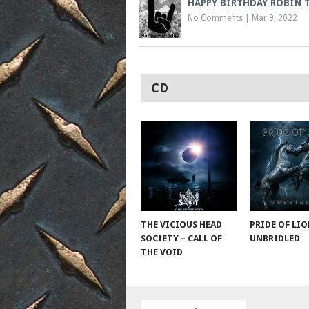
HAPPY BIRTHDAY ROBIN 
No Comments
|
Mar 9, 2022
CD
THE VICIOUS HEAD
PRIDE OF LIO
SOCIETY – CALL OF
UNBRIDLED
THE VOID