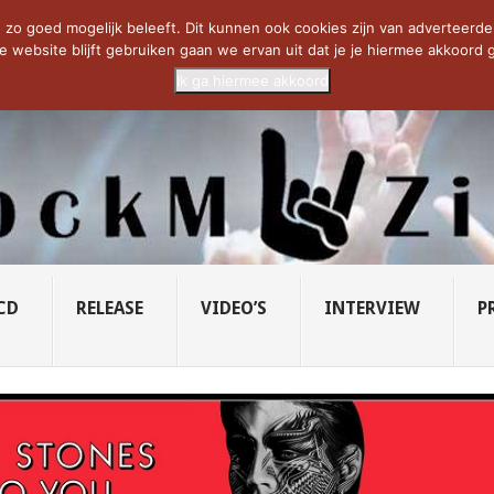
CIETY...
PRIDE OF LIONS – U...
SAVATAGE KOMT TERUG IN 0...
C
zo goed mogelijk beleeft. Dit kunnen ook cookies zijn van adverteerders 
e website blijft gebruiken gaan we ervan uit dat je je hiermee akkoord g
Ik ga hiermee akkoord
CD
RELEASE
VIDEO’S
INTERVIEW
P