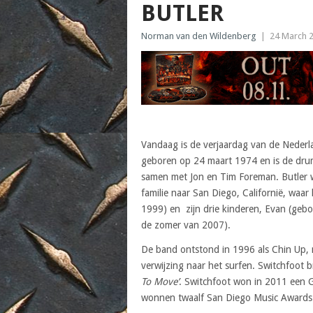
BUTLER
Norman van den Wildenberg
|
24 March 
Vandaag is de verjaardag van de Nede
geboren op 24 maart 1974 en is de drum
samen met Jon en Tim Foreman. Butler 
familie naar San Diego, Californië, waar
1999) en zijn drie kinderen, Evan (gebo
de zomer van 2007).
De band ontstond in 1996 als Chin Up, 
verwijzing naar het surfen. Switchfoot b
To Move’
. Switchfoot won in 2011 een 
wonnen twaalf San Diego Music Awards