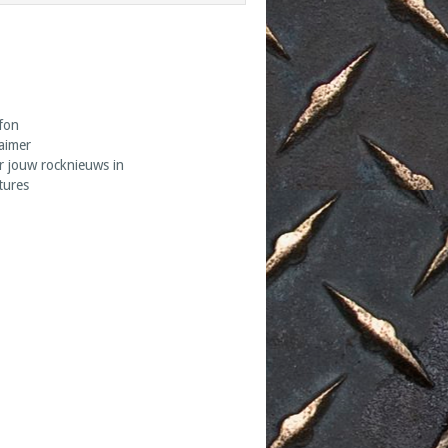
fon
laimer
r jouw rocknieuws in
tures