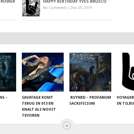
TROWER
HAPPY BIRTHDAY YVES BRUSCO
No Comments
|
Dec 25, 2019
NS –
SAVATAGE KOMT
RUYNED – PROFANUM
VOYAGER
TERUG IN 013 EN
SACRIFICIUM
IN TILB
KNALT ALS NOOIT
TEVOREN