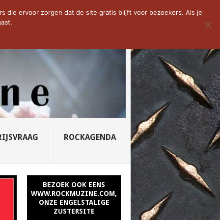
D VAN DE WEEK: SLEEPING...
die ervoor zorgen dat de site gratis blijft voor bezoekers. Als je
aat.
RIJSVRAAG
ROCKAGENDA
BEZOEK OOK EENS
WWW.ROCKMUZINE.COM,
ONZE ENGELSTALIGE
ZUSTERSITE