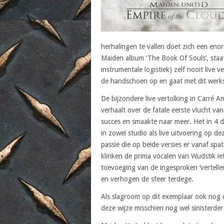
herhalingen te vallen doet zich een eno
Maiden album ‘The Book Of Souls’, sta
instrumentale logistiek) zelf nooit live
de handschoen op en gaat met dit werks
De bijzondere live vertolking in Carré 
verhaalt over de fatale eerste vlucht va
succes en smaakte naar meer. Het in 4 d
in zowel studio als live uitvoering op
passie die op beide versies er vanaf spat
klinken de prima vocalen van Wudstik ie
toevoeging van de ingesproken ‘vertelle
en verhogen de sfeer terdege.
Als slagroom op dit exemplaar ook nog een
deze wijze misschien nog wel sinisterder