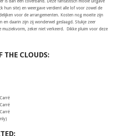
eer is dan een coverband. Deze fantastisch mooie uitgave
eck hun site) en weergave verdient alle lof voor zowel de
delijken voor de arrangementen. Kosten nog moeite zijn
n en daarin zijn zij wonderwel geslaagd. Stukje zeer
lle muziekvorm, zeker niet verkeerd. Dikke pluim voor deze
F THE CLOUDS:
 Carré
 Carré
 Carré
nly)
TED: