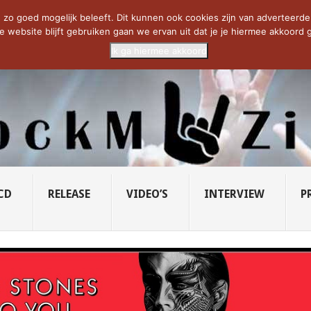
CIETY...
PRIDE OF LIONS – U...
SAVATAGE KOMT TERUG IN 0...
C
zo goed mogelijk beleeft. Dit kunnen ook cookies zijn van adverteerders 
e website blijft gebruiken gaan we ervan uit dat je je hiermee akkoord g
Ik ga hiermee akkoord
CD
RELEASE
VIDEO’S
INTERVIEW
P