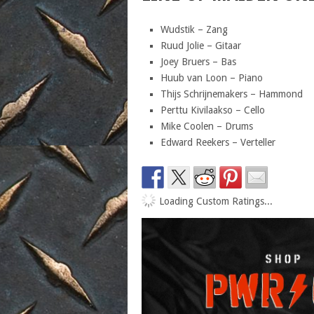
Wudstik – Zang
Ruud Jolie – Gitaar
Joey Bruers – Bas
Huub van Loon – Piano
Thijs Schrijnemakers – Hammond
Perttu Kivilaakso – Cello
Mike Coolen – Drums
Edward Reekers – Verteller
Loading Custom Ratings...