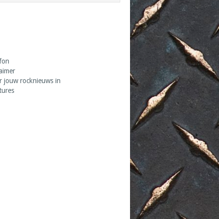
fon
laimer
r jouw rocknieuws in
tures