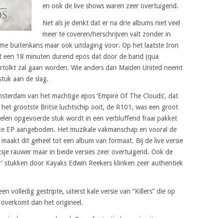
en ook de live shows waren zeer overtuigend.
Net als je denkt dat er na drie albums niet veel
meer te coveren/herschrijven valt zonder in
rme buitenkans maar ook uitdaging voor. Op het laatste Iron
at een 18 minuten durend epos dat door de band (qua
 vertolkt zal gaan worden. Wie anders dan Maiden United neemt
tuk aan de slag.
Amsterdam van het machtige epos ‘Empire Of The Clouds’, dat
n het grootste Britse luchtschip ooit, de R101, was een groot
elen opgevoerde stuk wordt in een verbluffend fraai pakket
 deze EP aangeboden. Het muzikale vakmanschap en vooral de
 maakt dit geheel tot een album van formaat. Bij de live versie
tsje rauwer maar in beide versies zeer overtuigend. Ook de
r’ stukken door Kayaks Edwin Reekers klinken zeer authentiek
 volledig gestripte, uiterst kale versie van “Killers” die op
 overkomt dan het origineel.