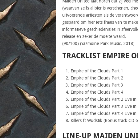
Maiden United laat horen dat zij veel m
(waarvan zelfs al bier is verschenen, ch
uitvoerende artiesten als de verantwoor
gespaard om hier iets fraais van te make
informatieve geschiedenisles in sfeervo
release en zeker de moeite waard.
(90/100) (Yazmoine Park Music, 2018)
TRACKLIST EMPIRE O
Empire of the Clouds Part 1
Empire of the Clouds Part 2
Empire of the Clouds Part 3
Empire of the Clouds Part 4
Empire of the Clouds Part 2 Live in
Empire of the Clouds Part 3 Live in
Empire of the Clouds Part 4 Live in
Killers ft Wudstik (Bonus track CD o
LINE-UP MAIDEN UNI