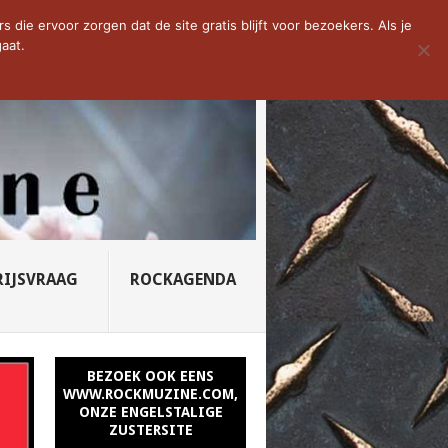
D VAN DE WEEK: SLEEPING...
die ervoor zorgen dat de site gratis blijft voor bezoekers. Als je
aat.
RIJSVRAAG
ROCKAGENDA
BEZOEK OOK EENS
WWW.ROCKMUZINE.COM,
ONZE ENGELSTALIGE
ZUSTERSITE