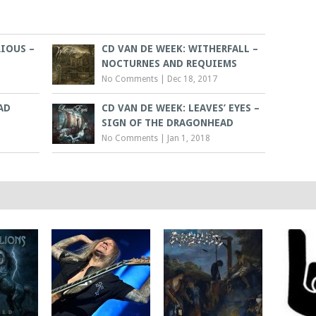
RIOUS –
CD VAN DE WEEK: WITHERFALL –
NOCTURNES AND REQUIEMS
No Comments
|
Dec 18, 2017
AD
CD VAN DE WEEK: LEAVES’ EYES –
SIGN OF THE DRAGONHEAD
No Comments
|
Jan 1, 2018