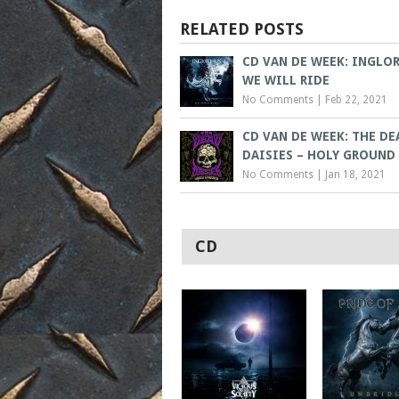
RELATED POSTS
CD VAN DE WEEK: INGLO
WE WILL RIDE
No Comments
|
Feb 22, 2021
CD VAN DE WEEK: THE DE
DAISIES – HOLY GROUND
No Comments
|
Jan 18, 2021
CD