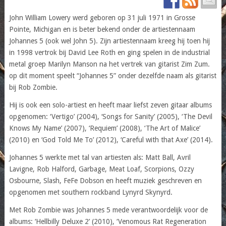
John William Lowery werd geboren op 31 juli 1971 in Grosse
Pointe, Michigan en is beter bekend onder de artiestennaam
Johannes 5 (ook wel John 5). Zijn artiestennaam kreeg hij toen hij
in 1998 vertrok bij David Lee Roth en ging spelen in de industrial
metal groep Marilyn Manson na het vertrek van gitarist Zim Zum.
op dit moment speelt “Johannes 5” onder dezelfde naam als gitarist
bij Rob Zombie.
Hij is ook een solo-artiest en heeft maar liefst zeven gitaar albums
opgenomen: ‘Vertigo’ (2004), ‘Songs for Sanity’ (2005), ‘The Devil
Knows My Name’ (2007), ‘Requiem’ (2008), ‘The Art of Malice’
(2010) en ‘God Told Me To’ (2012), ‘Careful with that Axe’ (2014).
Johannes 5 werkte met tal van artiesten als: Matt Ball, Avril
Lavigne, Rob Halford, Garbage, Meat Loaf, Scorpions, Ozzy
Osbourne, Slash, FeFe Dobson en heeft muziek geschreven en
opgenomen met southern rockband Lynyrd Skynyrd.
Met Rob Zombie was Johannes 5 mede verantwoordelijk voor de
albums: ‘Hellbilly Deluxe 2’ (2010), ‘Venomous Rat Regeneration