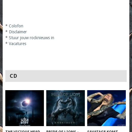
*
Colofon
*
Disclaimer
*
Stuur jouw rocknieuws in
*
Vacatures
CD
THE VICIOUS HEAD
PRIDE OF LIONS –
SAVATAGE KOMT