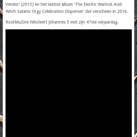
Vendor’ (2013) en het laatste album ‘The Electric Warlock Acid
Witch Satanic Orgy Celebration Dispenser’ dat verscheen in 2016.
RockMuZine feliciteert Johannes 5 met zijn 47ste verjaardag.